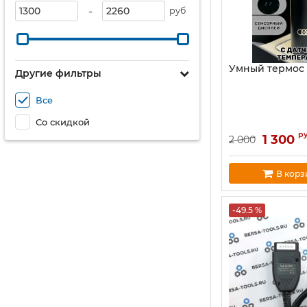
-
руб
Умный термос 
Другие фильтры
Все
Со скидкой
р
1 300
2 000
В корз
-49.5 %