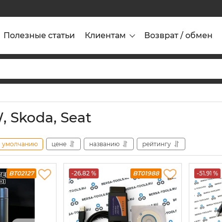
Полезные статьи
Клиентам
Возврат / обмен
, Skoda, Seat
умолчанию
цене
названию
рейтингу
BT02127
-26.82 %
BT01988
-51.91 %