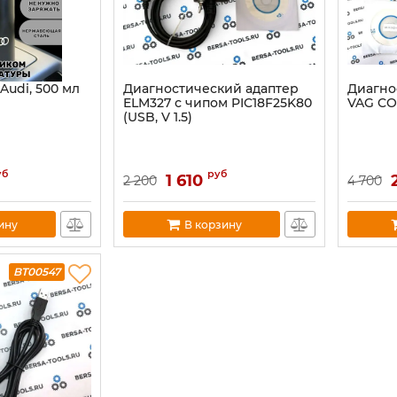
Audi, 500 мл
Диагностический адаптер
Диагно
ELM327 с чипом PIC18F25K80
VAG COM
(USB, V 1.5)
уб
руб
1 610
2 200
4 700
ину
В корзину
BT00547