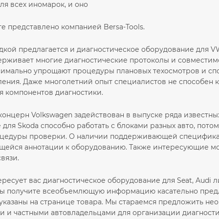
ля всех иномарок, и оно
е представлено компанией Bersa-Tools.
кой предлагается и диагностическое оборудование для 
ерживает многие диагностические протоколы и совместим
имально упрощают процедуры плановых техосмотров и спо
ления. Даже многолетний опыт специалистов не способен к
я компонентов диагностики.
концерн Volkswagen задействован в выпуске ряда известны
для Skoda способно работать с блоками разных авто, потом
цедуры проверки. О наличии поддерживающей спецификаци
ейся аннотации к оборудованию. Также интересующие мом
вязи.
ресует вас диагностическое оборудование для Seat, Audi 
вы получите всеобъемлющую информацию касательно предл
указаны на странице товара. Мы стараемся предложить не
и и частными автовладельцами для организации диагности