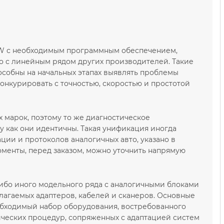
VW с необходимым программным обеспечением,
о с линейным рядом других производителей. Такие
собны на начальных этапах выявлять проблемы
онкурировать с точностью, скоростью и простотой
х марок, поэтому то же диагностическое
у как они идентичны. Такая унификация иногда
и и протоколов аналогичных авто, указано в
енты, перед заказом, можно уточнить напрямую
либо иного модельного ряда с аналогичными блоками
агаемых адаптеров, кабелей и сканеров. Основные
обходимый набор оборудования, востребованного
ческих процедур, сопряженных с адаптацией систем