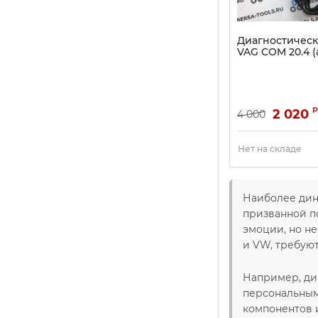
Диагностическ
VAG COM 20.4 (
р
2 020
4 000
Нет на складе
Наиболее дин
призванной п
эмоции, но н
и VW, требую
Например, ди
персональным
компонентов 