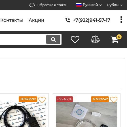
Обратная связь
Русский
Рубли
Контакты
Акции
+7(922)941-57-17
0
BT00602
-35.43 %
BT00247