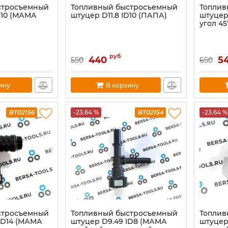
стросъемный
Топливный быстросъемный
Топлив
D10 (МАМА
штуцер D11.8 ID10 (ПАПА)
штуцер
угол 45
руб
440
5
550
650
ину
В корзину
BT02156
-23.64 %
BT02154
-23.64 %
стросъемный
Топливный быстросъемный
Топлив
 ID14 (МАМА
штуцер D9.49 ID8 (МАМА
штуцер