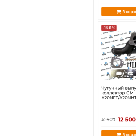
В корз
-16.11 %
Чугунный вып
коллектор GM
A20NFT/A20NHT 
12 500
14 900
В корз