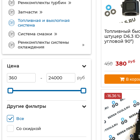
Ремкомплекты турбин
Запчасти
Топливная и выхлопная
система
Топливный бы
Система смазки
штуцер D6.3 I
угловой 90°)
Ремкомплекты системы
охлаждения
руб
380
450
Цена
-
руб
В корз
-16.36 %
Другие фильтры
Все
Со скидкой