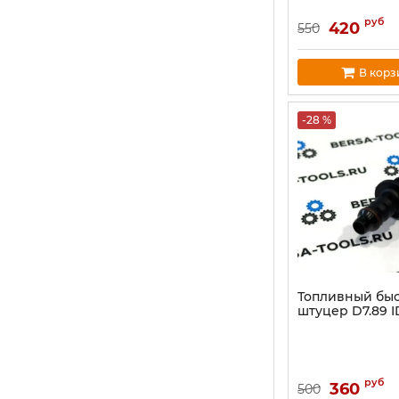
руб
420
550
В корз
-28 %
Топливный бы
штуцер D7.89 
руб
360
500