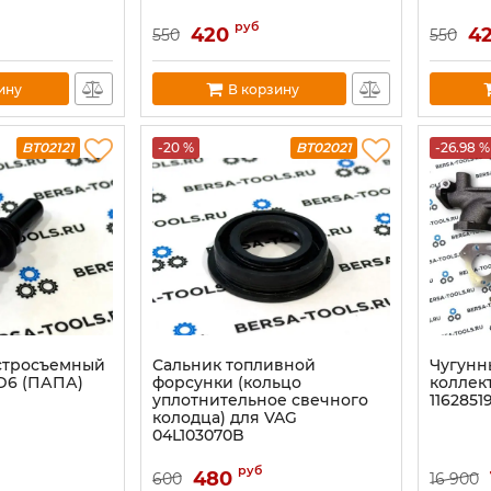
руб
420
4
550
550
ину
В корзину
BT02121
-20 %
BT02021
-26.98 %
стросъемный
Сальник топливной
Чугунн
ID6 (ПАПА)
форсунки (кольцо
коллек
уплотнительное свечного
1162851
колодца) для VAG
04L103070B
руб
480
600
16 900