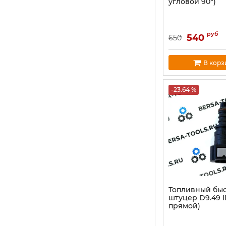
угловой 90°)
руб
540
650
В корз
-23.64 %
Топливный бы
штуцер D9.49 
прямой)