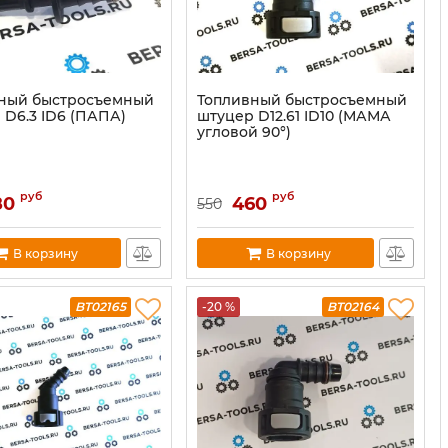
ный быстросъемный
Топливный быстросъемный
 D6.3 ID6 (ПАПА)
штуцер D12.61 ID10 (МАМА
угловой 90°)
руб
руб
80
460
550
В корзину
В корзину
BT02165
-20 %
BT02164