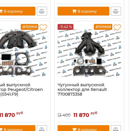
В корзину
В корзину
BT01910
-11.42 %
BT01909
ый выпускнoй
Чугунный выпускной
тор Рeugeоt/Citroen
коллектор для Renault
L (0341.F9)
7700873358
руб
руб
11 870
11 870
13 400
В корзину
В корзину