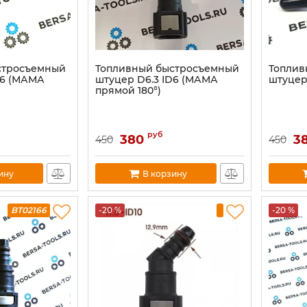
стросъемный
Топливный быстросъемный
Топлив
D6 (МАМА
штуцер D6.3 ID6 (МАМА
штуцер
прямой 180°)
руб
380
3
450
450
ину
В корзину
BT02166
-20 %
-20 %