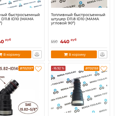
ный быстросъемный
Топливный быстросъемный
 D11.8 ID10 (МАМА
штуцер D11.8 ID10 (МАМА
°)
угловой 90°)
руб
руб
40
440
550
В корзину
В корзину
BT02157
-16.92 %
BT02155