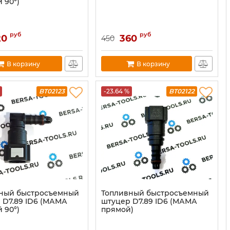
 90°)
руб
руб
20
360
450
В корзину
В корзину
BT02123
-23.64 %
BT02122
ный быстросъемный
Топливный быстросъемный
 D7.89 ID6 (МАМА
штуцер D7.89 ID6 (МАМА
 90°)
прямой)