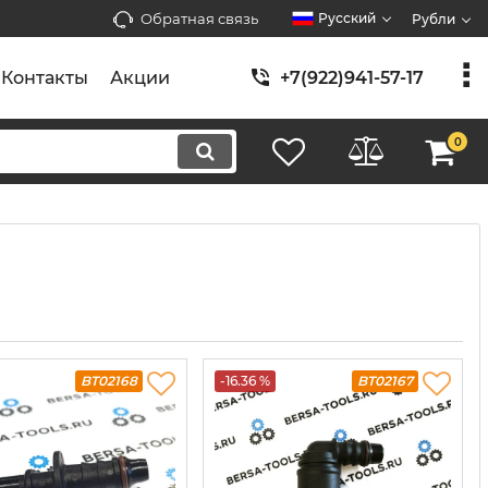
Обратная связь
Русский
Рубли
Контакты
Акции
+7(922)941-57-17
0
BT02168
-16.36 %
BT02167