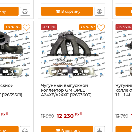
ину
В корзину
BT01912
-12.01 %
BT01911
-13.36 %
ускной
Чугунный выпускнoй
Чугунн
коллектор GM ОPЕL
коллек
(12635501)
A24XE/A24XF (12633603)
1.1L, 1.4
руб
руб
12 230
13 900
13 700
ину
В корзину