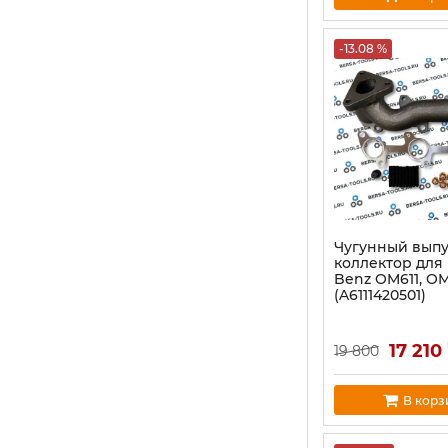
-13.08 %
Чугунный вып
коллектор для
Benz OM611, O
(A6111420501)
17 210
19 800
В корз