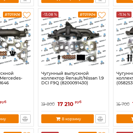
BT01906
-13.08 %
BT01904
-11.14 %
ускной
Чугунный выпуcкнoй
Чугунн
 Mercedes-
коллектор Renault/Nissan 1.9
коллект
M646
DCI F9Q (8200091430)
(058253
руб
руб
17 210
19 800
16 700
ину
В корзину