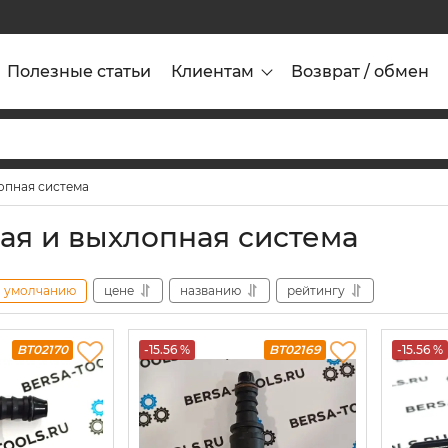
Полезные статьи
Клиентам
Возврат / обмен
опная система
ая и выхлопная система
умолчанию
цене
названию
рейтингу
BT02170
-15.56 %
BT02169
-15.56 %