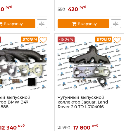
руб
руб
20
420
550
В корзину
В корзину
BT01914
-16.04 %
BT01913
ый выпускной
Чугунный выпускной
тор BMW B47
коллектор Jаguar, Land
9888
Rоvеr 2.0 TD LR104016
руб
руб
12 340
17 800
21 200