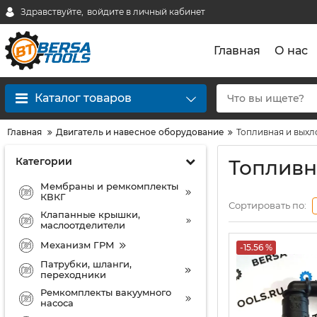
Здравствуйте,
войдите в личный кабинет
Главная
О нас
Каталог товаров
Главная
Двигатель и навесное оборудование
Топливная и выхл
Категории
Топливн
Мембраны и ремкомплекты
КВКГ
Сортировать по:
Клапанные крышки,
маслоотделители
Механизм ГРМ
-15.56 %
Патрубки, шланги,
переходники
Ремкомплекты вакуумного
насоса