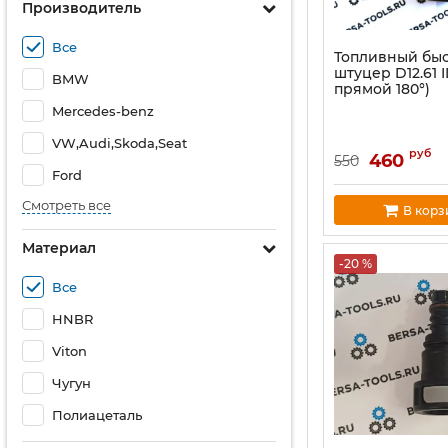
Производитель
Все
Топливный бы
штуцер D12.61 
BMW
прямой 180°)
Mercedes-benz
VW,Audi,Skoda,Seat
руб
460
550
Ford
Смотреть все
В корз
Материал
-20 %
Все
HNBR
Viton
Чугун
Полиацеталь