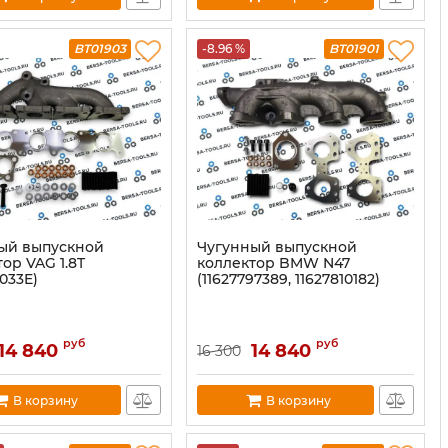
BT01903
-8.96 %
BT01901
ый выпускной
Чугунный выпускной
ор VAG 1.8T
коллектор BMW N47
033E)
(11627797389, 11627810182)
руб
руб
14 840
14 840
16 300
В корзину
В корзину