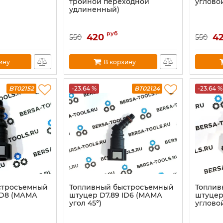
тройной переходной
угловой
удлиненный)
руб
420
4
550
550
ину
В корзину
BT02152
-23.64 %
BT02124
-23.64 %
стросъемный
Топливный быстросъемный
Топлив
ID8 (МАМА
штуцер D7.89 ID6 (МАМА
штуцер
угол 45°)
угловой