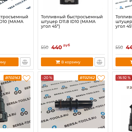
стросъемный
Топливный быстросъемный
Топлив
ID10 (МАМА
штуцер D11.8 ID10 (МАМА
штуцер
угол 45°)
угол 45
руб
440
4
550
550
ину
В корзину
BT02163
-20 %
BT02162
-16.92 %