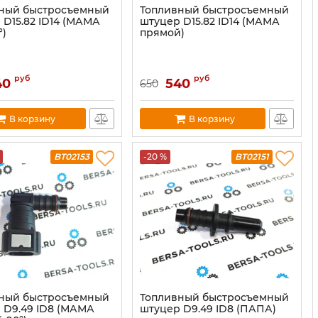
ный быстросъемный
Топливный быстросъемный
 D15.82 ID14 (МАМА
штуцер D15.82 ID14 (МАМА
°)
прямой)
руб
руб
40
540
650
В корзину
В корзину
BT02153
-20 %
BT02151
ный быстросъемный
Топливный быстросъемный
 D9.49 ID8 (МАМА
штуцер D9.49 ID8 (ПАПА)