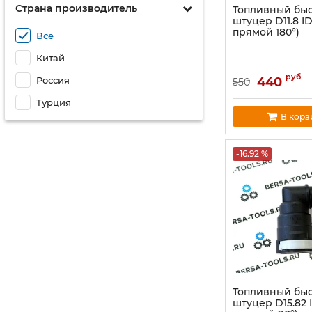
Страна производитель
Топливный бы
штуцер D11.8 I
прямой 180°)
Все
Китай
руб
Россия
440
550
Турция
В корз
-16.92 %
Топливный бы
штуцер D15.82