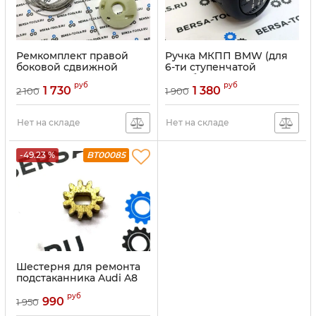
Ремкомплект правой
Ручка МКПП BMW (для
боковой сдвижной
6-ти ступенчатой
двери Volkswagen
коробки передач), цвет:
руб
руб
Тrаnsроrtеr, Мultivаn,
Черный
1 730
1 380
2 100
1 900
Саrаvеllе (7E1843872)
Нет на складе
Нет на складе
-49.23 %
BT00085
Шестерня для ремонта
подстаканника Audi A8
руб
990
1 950