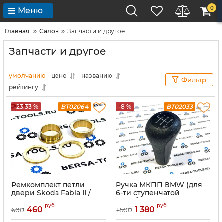
0
Меню
Главная
Салон
Запчасти и другое
Запчасти и другое
умолчанию
цене
названию
Фильтр
рейтингу
-23.33 %
BT02064
-8 %
BT02033
Ремкомплект петли
Ручка МКПП BMW (для
двери Skoda Fabia II /
6-ти ступенчатой
Roomster (на 1 петлю)
коробки передач)
руб
руб
460
1 380
600
1 500