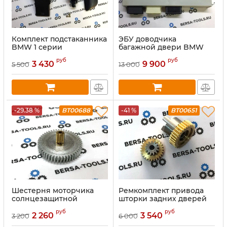
Комплект подстаканника
ЭБУ доводчика
BMW 1 серии
багажной двери BMW
E70, E71
руб
руб
3 430
9 900
5 500
13 000
-29.38 %
BT00688
-41 %
BT00651
Шестерня моторчика
Ремкомплект привода
солнцезащитной
шторки задних дверей
шторки задней двери
Porsche Cayenne,
руб
руб
BMW 7' F01, F02, F03, F04
Volkswagen Touareg
2 260
3 540
3 200
6 000