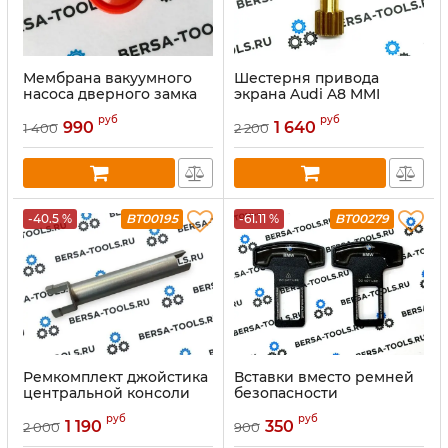
Мембрана вакуумного
Шестерня привода
насоса дверного замка
экрана Audi A8 MMI
Mercedes-Benz
руб
руб
990
1 640
1 400
2 200
-40.5 %
BT00195
-61.11 %
BT00279
Ремкомплект джойстика
Вставки вместо ремней
центральной консоли
безопасности
Mercedes (cтержень)
руб
руб
1 190
350
2 000
900