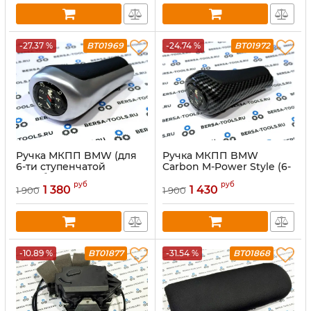
-27.37 %
BT01969
-24.74 %
BT01972
Ручка МКПП BMW (для
Ручка МКПП BMW
6-ти ступенчатой
Carbon M-Power Style (6-
коробки передач), цвет:
ти ступенчатая)
руб
руб
Хром
1 380
1 430
1 900
1 900
-10.89 %
BT01877
-31.54 %
BT01868