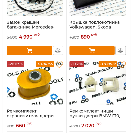
Замок крышки
Крышка подлокотника
багажника Mercedes-
Volkswagen, Skoda
Benz W164 GL X164 W251
(тканевая)
руб
руб
V251 (A1647400735)
4 990
890
5 600
1 300
-26.67 %
BT01856
-19.2 %
BT00817
Ремкомплект
Ремкомплект ниши
ограничителя двери
ручки двери BMW F10,
BMW E65, E66
F11, F18 (51417286924)
руб
руб
(51217112443)
правый
660
2 020
900
2 500