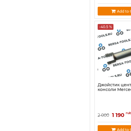
Add to 
-40.5 %
Джойстик цен
консоли Merce
ru
1 190
2 000
Add to 