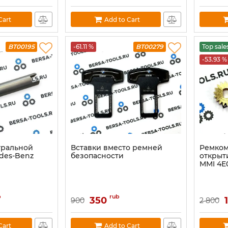
Cart
Add to Cart
BT00195
-61.11 %
BT00279
Top sale
-53.93 %
тральной
Вставки вместо ремней
Ремком
des-Benz
безопасности
открыт
MMI 4E
b
rub
350
900
2 800
Cart
Add to Cart