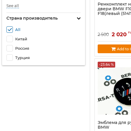
Ремкомплект 
See all
двери BMW F10,
F18(левый (5141
Страна производитель
All
r
2 020
2 500
Китай
Россия
Add to 
Турция
-23.64 %
Эмблема для 
BMW