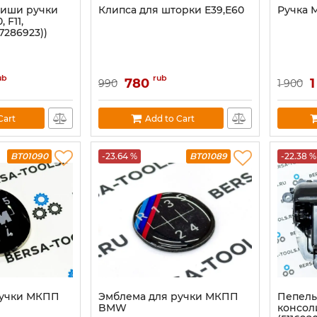
ниши ручки
Клипса для шторки Е39,Е60
Ручка 
 F11,
7286923))
ub
rub
780
1
990
1 900
Cart
Add to Cart
BT01090
-23.64 %
BT01089
-22.38 %
ручки МКПП
Эмблема для ручки МКПП
Пепель
BMW
консоли