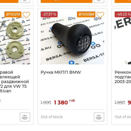
BT01215
-27.37 %
BT01088
-49.23 %
правой
Ручка МКПП BMW
Ремком
авляющей
подста
й раздвижной
2003-2
72 для VW T5
ltivan
b
rub
1 380
1 900
1 950
Out of stock
Out of s