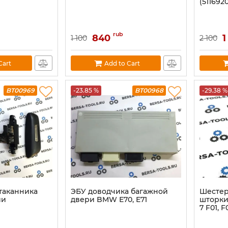
(511692
rub
840
1
1 100
2 100
Cart
Add to Cart
BT00969
-23.85 %
BT00968
-29.38 %
таканника
ЭБУ доводчика багажной
Шестер
ии
двери BMW E70, E71
шторки
7 F01, F