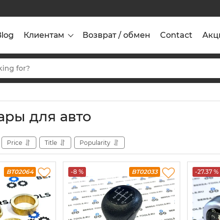
Blog
Клиентам
Возврат / обмен
Contact
Акц
ары для авто
Price
Title
Popularity
BT02064
-8 %
BT02033
-27.37 %