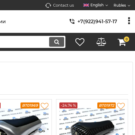
Contact us
English
Rubles
ии
+7(922)941-57-17
0
BT01969
-24.74 %
BT01972