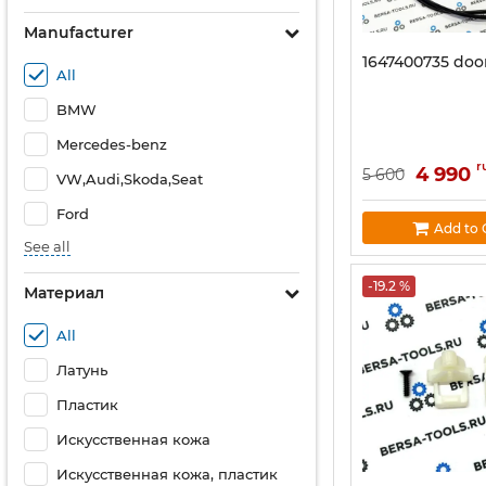
Manufacturer
1647400735 door
All
BMW
Mercedes-benz
r
4 990
5 600
VW,Audi,Skoda,Seat
Ford
Add to 
See all
-19.2 %
Материал
All
Латунь
Пластик
Искусственная кожа
Искусственная кожа, пластик