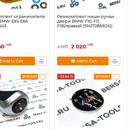
плект ограничителя
Ремкомплект ниши ручки
BMW E65 E66
двери BMW F10, F11,
2443
F18(правый (51417286924))
rub
rub
60
2 020
2 500
Add to Cart
Add to Cart
BT01189
-23.64 %
BT01091