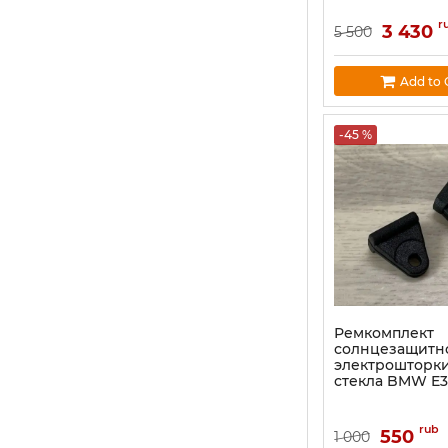
r
3 430
5 500
Add to 
-45 %
Ремкомплект
солнцезащитн
электрошторки
стекла BMW E39
rub
550
1 000