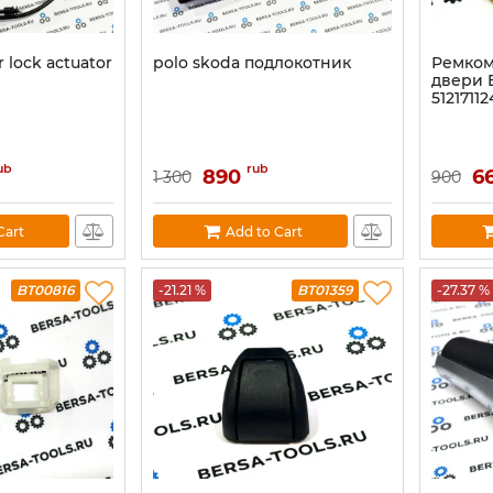
 lock actuator
polo skoda подлокотник
Ремком
двери 
5121711
ub
rub
890
6
1 300
900
Cart
Add to Cart
BT00816
-21.21 %
BT01359
-27.37 %