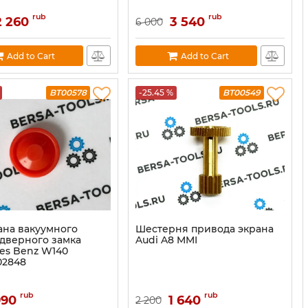
rub
rub
2 260
3 540
6 000
Add to Cart
Add to Cart
BT00578
-25.45 %
BT00549
на вакуумного
Шестерня привода экрана
 дверного замка
Audi A8 MMI
es Benz W140
02848
rub
rub
990
1 640
2 200