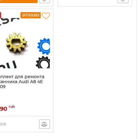
BT00085
плект для ремонта
канника Audi A8 4E
009
rub
990
tock