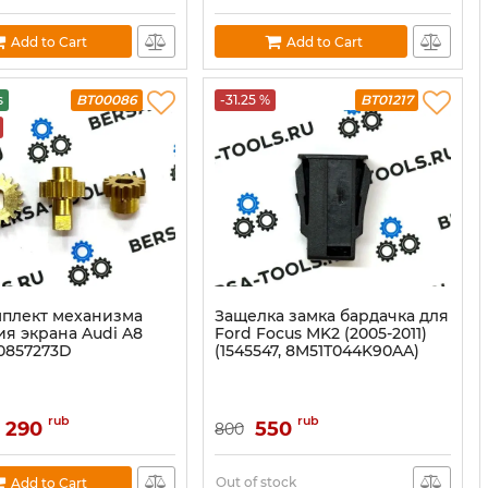
Add to Cart
Add to Cart
s
BT00086
-31.25 %
BT01217
плект механизма
Защелка замка бардачка для
ия экрана Audi A8
Ford Focus MK2 (2005-2011)
0857273D
(1545547, 8M51T044K90AA)
rub
rub
1 290
550
800
Out of stock
Add to Cart