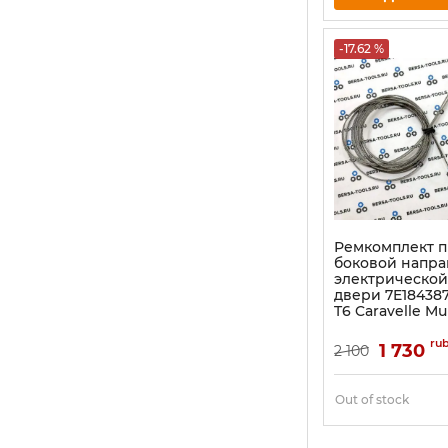
-17.62 %
Ремкомплект 
боковой напр
электрическо
двери 7E18438
T6 Caravelle Mu
ru
1 730
2 100
Out of stock