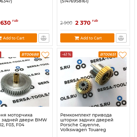
06347)
(51476958161)
rub
rub
 630
2 370
2 900
Add to Cart
Add to Cart
BT00688
-41 %
BT00651
ня моторчика
Ремкомплект привода
 задней двери BMW
шторки задних дверей
02, F03, F04
Porsche Cayenne,
Volkswagen Touareg