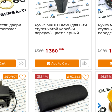
етли двери
Ручка МКПП BMW (для 6-ти
Ручка 
 Roomster
ступенчатой коробки
ступен
передач), цвет: Черный
передач
rub
1 380
1
1 500
1 900
Cart
Add to Cart
BT01877
-31.54 %
BT01868
-26.67 %