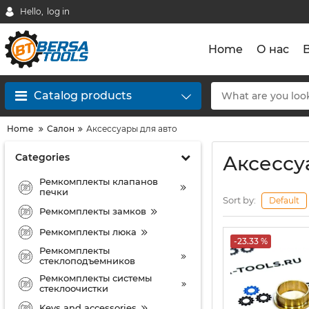
Hello,
log in
Home
О нас
Catalog products
Home
Салон
Аксессуары для авто
Categories
Аксессу
Ремкомплекты клапанов
печки
Sort by:
Default
Ремкомплекты замков
Ремкомплекты люка
-23.33 %
Ремкомплекты
стеклоподъемников
Ремкомплекты системы
стеклоочистки
Keys and accessories