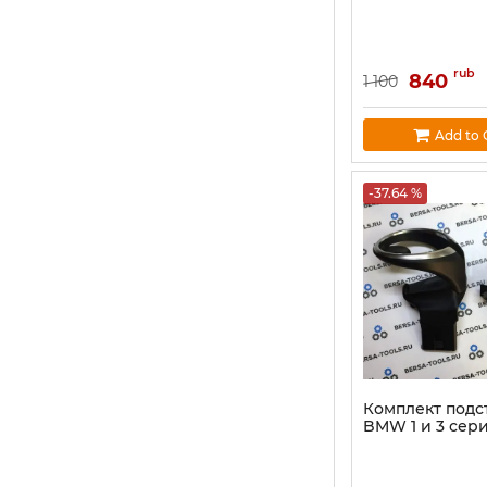
rub
840
1 100
Add to 
-37.64 %
Комплект подс
BMW 1 и 3 сер