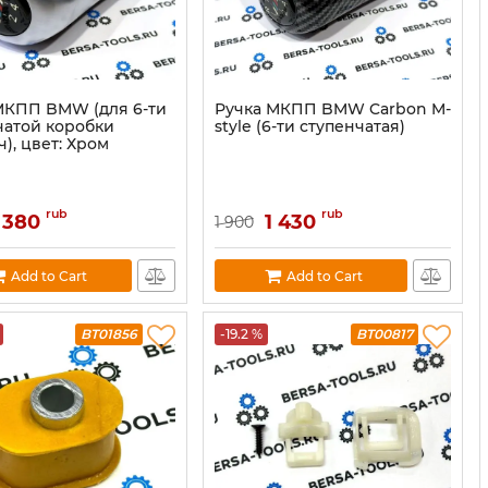
МКПП BMW (для 6-ти
Ручка МКПП BMW Carbon M-
чатой коробки
style (6-ти ступенчатая)
), цвет: Хром
rub
rub
 380
1 430
1 900
Add to Cart
Add to Cart
BT01856
-19.2 %
BT00817