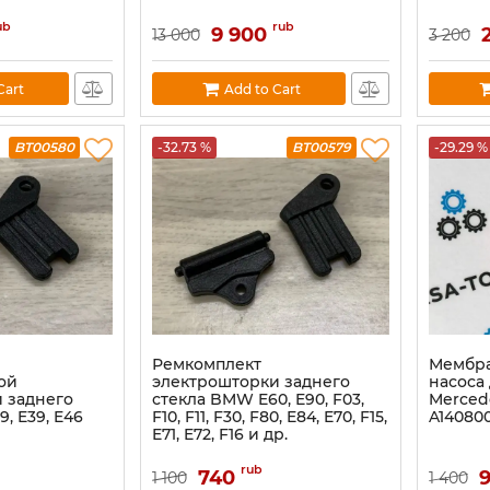
ub
rub
9 900
13 000
3 200
Cart
Add to Cart
BT00580
-32.73 %
BT00579
-29.29 %
Ремкомплект
Мембра
ой
электрошторки заднего
насоса
 заднего
стекла BMW E60, E90, F03,
Merced
, E39, E46
F10, F11, F30, F80, E84, E70, F15,
A14080
E71, E72, F16 и др.
rub
740
1 100
1 400