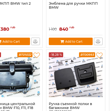
МКПП BMW тип 2
Эмблема для ручки МКПП
BMW
rub
rub
 380
840
1 100
Add to Cart
Add to Cart
BT01032
-18.28 %
BT00993
ница центральной
Ручка съемной полки в
 BMW F10, F11, F18
багажнике BMW