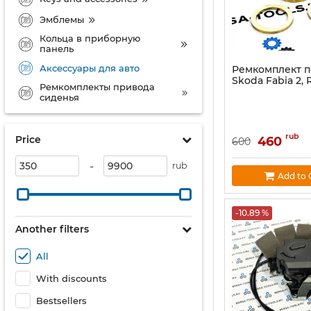
Эмблемы
Кольца в приборную
панель
Аксессуары для авто
Ремкомплект п
Skoda Fabia 2,
Ремкомплекты привода
сиденья
rub
Price
460
600
-
rub
Add to 
-10.89 %
Another filters
All
With discounts
Bestsellers