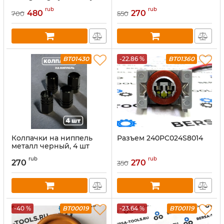
Rexton
rub
rub
480
270
700
550
BT01430
-22.86 %
BT01360
Колпачки на ниппель
Разъем 240PC024S8014
металл черный, 4 шт
rub
rub
270
270
350
-40 %
BT00019
-23.64 %
BT00119