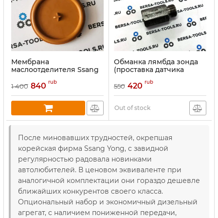
Мембрана
Обманка лямбда зонда
маслоотделителя Ssang
(проставка датчика
Yong D20, D27
кислорода).
rub
rub
840
420
1 400
550
Out of stock
После миновавших трудностей, окрепшая
корейская фирма Ssang Yong, с завидной
регулярностью радовала новинками
автолюбителей. В ценовом эквиваленте при
аналогичной комплектации они гораздо дешевле
ближайших конкурентов своего класса.
Опциональный набор и экономичный дизельный
агрегат, с наличием пониженной передачи,