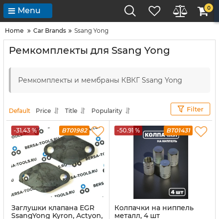
0
Menu
Home
Car Brands
Ssang Yong
Ремкомплекты для Ssang Yong
Ремкомплекты и мембраны КВКГ Ssang Yong
Filter
Default
Price
Title
Popularity
-31.43 %
BT01982
-50.91 %
BT01431
Заглушки клапана EGR
Колпачки на ниппель
SsangYong Kyron, Actyon,
металл, 4 шт