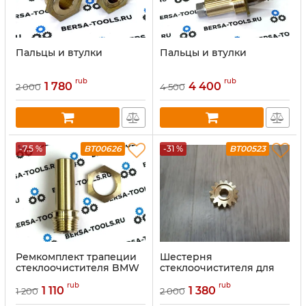
Пальцы и втулки
Пальцы и втулки
rub
rub
1 780
4 400
2 000
4 500
-7.5 %
BT00626
-31 %
BT00523
Ремкомплект трапеции
Шестерня
стеклоочистителя BMW
стеклоочистителя для
E46, E83
Mercedes W140, W202,
rub
rub
W210
1 110
1 380
1 200
2 000