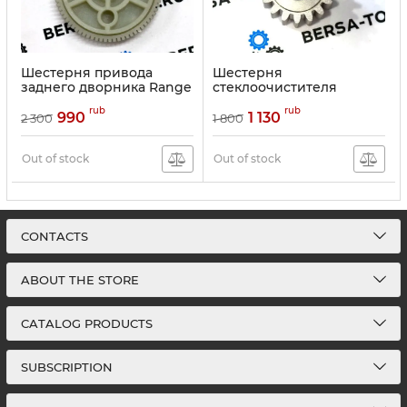
Шестерня привода
Шестерня
заднего дворника Range
стеклоочистителя
Rover Vogue
трапеции дворников
rub
rub
Mercedes W140 W202
990
1 130
2 300
1 800
W210 Подробнее:
https://repairkit.com.ru/p323
Out of stock
shesternya-
Out of stock
stekloochistitelya-
trapetsii.html
CONTACTS
ABOUT THE STORE
CATALOG PRODUCTS
SUBSCRIPTION