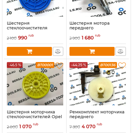
Шестерня
Шестерня мотора
стеклоочистителя
переднего
заднего дворника VW
стеклоочистителя
rub
rub
POLO (2001-2009)
Mercedes C-CLASS (2000-
990
1 680
2 100
2 900
2009)
-46.5 %
BT00001
-44.25 %
BT00136
Шестерня моторчика
Ремкомплект моторчика
стеклоочистителей Opel
переднего
Zafira B
стеклоочистителя
rub
rub
(трапеции дворников)
1 070
4 070
2 000
7 300
BMW e60 E61 E63 E64