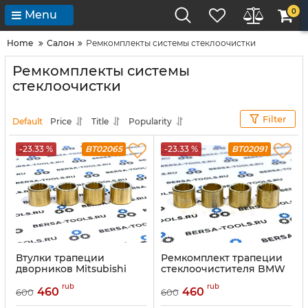
0
Menu
Home
Салон
Ремкомплекты системы стеклоочистки
Ремкомплекты системы
стеклоочистки
Filter
Default
Price
Title
Popularity
-23.33 %
BT02065
-23.33 %
BT02091
Втулки трапеции
Ремкомплект трапеции
дворников Mitsubishi
стеклоочистителя BMW
Lancer X (10 поколение)
X5 E70 (2006-2013)
rub
rub
2007-2017
460
460
600
600