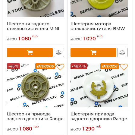
Шестерня заднего
Шестерня мотора
стеклоочистителя MINI
стеклоочистителя BMW
E70 E71
rub
rub
1 080
1 070
2 100
2 000
-46 %
BT00006
-48.4 %
BT00251
Шестерня привода
Шестерня привода
заднего дворника Range
заднего дворника Range
Rover Sport
Rover Sport
rub
rub
1 080
1 290
2 000
2 500