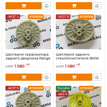
-48.57 %
BT00008
-48.57 %
BT00008
Шестерня сервомотора
Шестерня заднего
заднего дворника Range
стеклоочистителя BMW
Rover Land Rover
X3 X5
rub
rub
1 080
1 080
2 100
2 100
-48.57 %
BT00008
Top sales
BT00001
-46.5 %