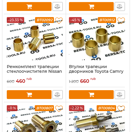
-23.33 %
BT02092
-45 %
BT00912
Ремкомплект трапеции
Втулки трапеции
стеклоочистителя Nissan
дворников Toyota Camry
Almera Classic B10 (2006-
40, 45
rub
rub
2011)
460
660
600
1 200
-11 %
BT00807
-2.22 %
BT00804