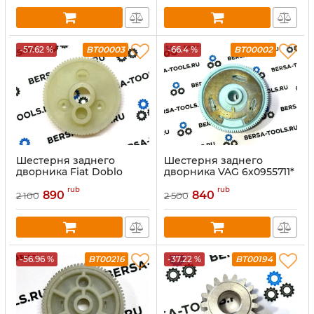
-57.62 %
BT00003
-66.4 %
BT00002
Шестерня заднего
Шестерня заднего
дворника Fiat Doblo
дворника VAG 6x0955711*
rub
rub
890
840
2 100
2 500
-56.96 %
BT00216
-37.22 %
BT00194