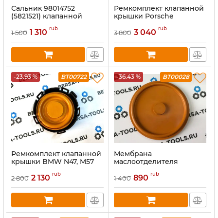
Сальник 98014752
Ремкомплект клапанной
(5821521) клапанной
крышки Porsche
крышки Opel 1.7D
Cayenne 4.5L V8 (M48.50,
rub
rub
M48.00)
1 310
3 040
1 500
3 800
-23.93 %
BT00722
-36.43 %
BT00028
Ремкомплект клапанной
Мембрана
крышки BMW N47, M57
маслоотделителя
Porsche Cayenne 4.8L
rub
rub
M48.01
2 130
890
2 800
1 400