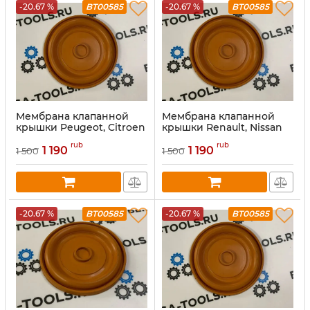
-20.67 %
BT00585
-20.67 %
BT00585
Мембрана клапанной
Мембрана клапанной
крышки Peugeot, Citroen
крышки Renault, Nissan
(1.9 D, 2.0 HDI)
(1.5 DCI, 1.6 DCI R9M)
rub
rub
1 190
1 190
1 500
1 500
-20.67 %
BT00585
-20.67 %
BT00585