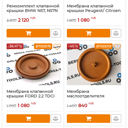
Ремкомплект клапанной
Мембрана клапанной
крышки BMW N57, N57N
крышки Peugeot/ Citroen
9675691480
rub
rub
2 120
1 080
3 200
1 500
-36.47 %
BT00576
-40 %
BT00019
Мембрана клапанной
Мембрана
крышки FORD 2.2 TDCi
маслоотделителя
(1858445)
(сапуна) Renault 3.0 DCI
rub
rub
1 080
840
1 700
1 400