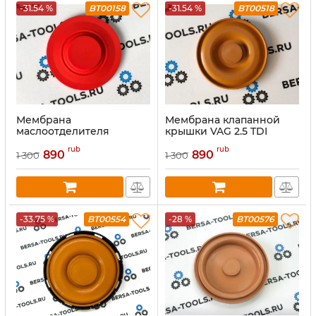
-31.54 %
BT00158
-31.54 %
BT00518
Мембрана
Мембрана клапанной
маслоотделителя
крышки VAG 2.5 TDI
Renault 3911171924
(070103469B)
rub
rub
890
890
1 300
1 300
-33.75 %
BT00554
-28 %
BT00576