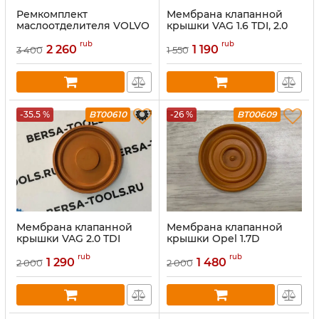
Ремкомплект
Мембрана клапанной
маслоотделителя VOLVO
крышки VAG 1.6 TDI, 2.0
(3.2L, 2.4L)
TDI, 3.0 TDI
rub
rub
2 260
1 190
3 400
1 550
-35.5 %
BT00610
-26 %
BT00609
Мембрана клапанной
Мембрана клапанной
крышки VAG 2.0 TDI
крышки Opel 1.7D
03N103469E
rub
rub
1 290
1 480
2 000
2 000