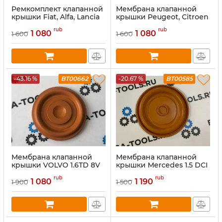
Ремкомплект клапанной
Мембрана клапанной
крышки Fiat, Alfa, Lancia
крышки Peugeot, Citroen
1.6HDi 8V (9688939180)
1.6 HDi 8v (0248.S0)
rub
rub
1 080
1 080
1 600
1 600
-43.16 %
BT00662
-20.67 %
BT00585
Мембрана клапанной
Мембрана клапанной
крышки VOLVO 1.6TD 8V
крышки Mercedes 1.5 DCI
31330192
rub
rub
1 080
1 190
1 900
1 500