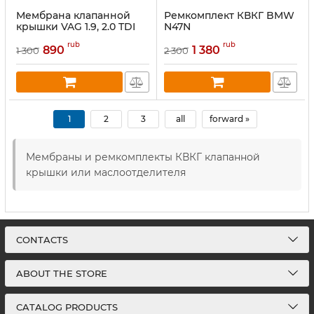
Мембрана клапанной
Ремкомплект КВКГ BMW
крышки VAG 1.9, 2.0 TDI
N47N
(03G103469G, 03G103475E)
rub
rub
890
1 380
1 300
2 300
1
2
3
all
forward »
Мембраны и ремкомплекты КВКГ клапанной
крышки или маслоотделителя
CONTACTS
ABOUT THE STORE
CATALOG PRODUCTS