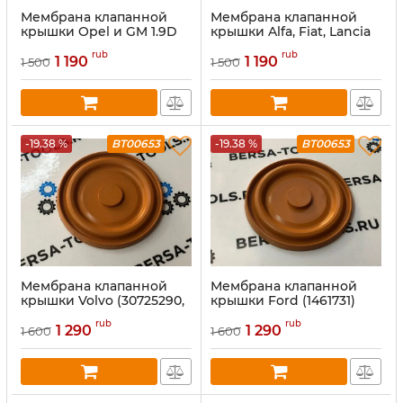
Мембрана клапанной
Мембрана клапанной
крышки Opel и GM 1.9D
крышки Alfa, Fiat, Lancia
(1.9D, 2.2 HDI)
rub
rub
1 190
1 190
1 500
1 500
-19.38 %
BT00653
-19.38 %
BT00653
Мембрана клапанной
Мембрана клапанной
крышки Volvo (30725290,
крышки Ford (1461731)
30711899)
rub
rub
1 290
1 290
1 600
1 600