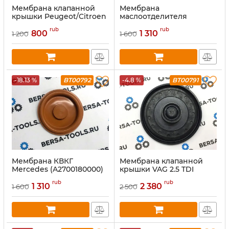
Мембрана клапанной
Мембрана
крышки Peugeot/Citroen
маслоотделителя
1.6 THP и Mini 1.6 N14, N18
Mercedes М276
rub
rub
(A2760100331)
800
1 310
1 200
1 600
-18.13 %
BT00792
-4.8 %
BT00791
Мембрана КВКГ
Мембрана клапанной
Mercedes (A2700180000)
крышки VAG 2.5 TDI
070103469B, 070103503E,
rub
rub
07Z103503H
1 310
2 380
1 600
2 500