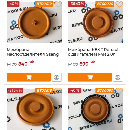
-40 %
BT00019
-36.43 %
BT00020
Мембрана
Мембрана КВКГ Renault
маслоотделителя Ssang
c двигателем F4R 2.0л
Yong D20, D27
(8200291355)
rub
rub
840
890
1 400
1 400
-31.54 %
BT00518
-40 %
BT00050