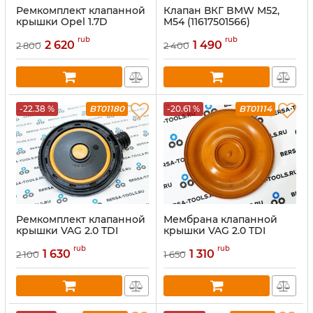
Ремкомплект клапанной
Клапан ВКГ BMW M52,
крышки Opel 1.7D
M54 (11617501566)
5607251, 98001142,
rub
rub
55573764, 98014752
2 620
1 490
2 800
2 400
-22.38 %
BT01180
-20.61 %
BT01114
Ремкомплект клапанной
Мембрана клапанной
крышки VAG 2.0 TDI
крышки VAG 2.0 TDI
03G103469N, 03G103469R,
03G103469M, 03G103469T
rub
rub
03G103475
1 630
1 310
2 100
1 650