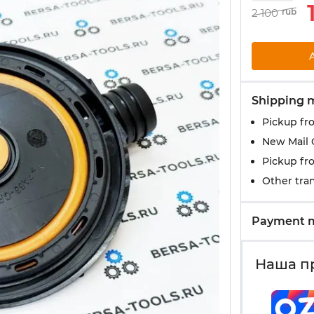
2 100
rub
Shipping 
Pickup fr
New Mail 
Pickup fr
Other tran
Payment 
Наша п