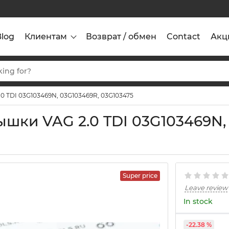
Blog
Клиентам
Возврат / обмен
Contact
Акц
 TDI 03G103469N, 03G103469R, 03G103475
шки VAG 2.0 TDI 03G103469N,
Super price
Leave review
In stock
-22.38 %