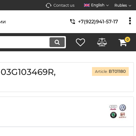
Contact us
English
Rubles
ии
+7(922)941-57-17
0
 03G103469R,
BT01180
Article: