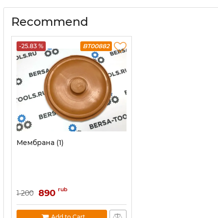
Recommend
-25.83 %
BT00882
Мембрана (1)
rub
890
1 200
Add to Cart