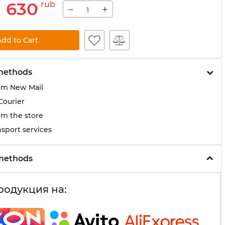
1 630
rub
−
+
Add to Cart
methods
om New Mail
Courier
om the store
sport services
methods
родукция на: