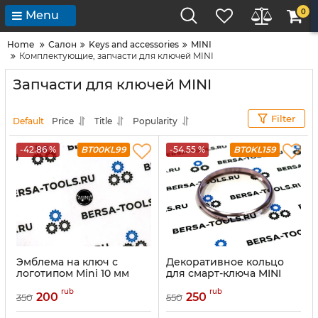
0
Menu
Home
Салон
Keys and accessories
MINI
Комплектующие, запчасти для ключей MINI
Запчасти для ключей MINI
Filter
Default
Price
Title
Popularity
-42.86 %
BT00KL99
-54.55 %
BT0KL159
Эмблема на ключ с
Декоративное кольцо
логотипом Mini 10 мм
для смарт-ключа MINI
Cooper (золото)
rub
rub
200
250
350
550