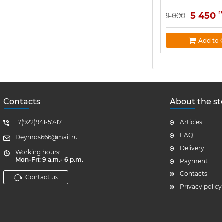
r
5 450
9 000
Add to 
Contacts
About the st
+7(922)941-57-17
Articles
FAQ
Deymos666@mail.ru
Delivery
Working hours:
Mon-Fri: 9 a.m.- 6 p.m.
Payment
Contacts
Contact us
Privacy policy