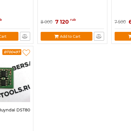
ub
rub
7 120
8 000
7 500
Cart
Add to Cart
BT00497
Huyndai DST80