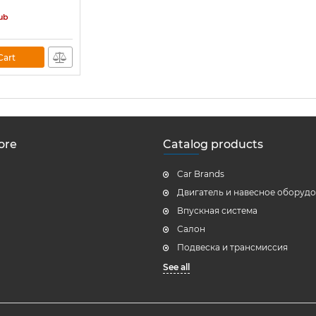
ub
Cart
ore
Catalog products
Car Brands
Двигатель и навесное оборуд
Впускная система
Салон
Подвеска и трансмиссия
See all