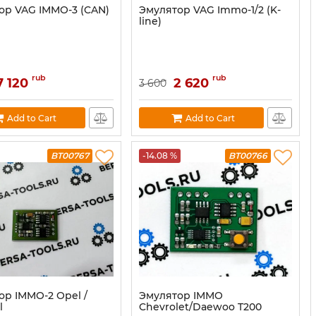
ор VAG IMMO-3 (CAN)
Эмулятор VAG Immo-1/2 (K-
line)
rub
rub
7 120
2 620
3 600
Add to Cart
Add to Cart
BT00767
-14.08 %
BT00766
ор IMMO-2 Opel /
Эмулятор IMMO
l
Chevrolet/Daewoo T200