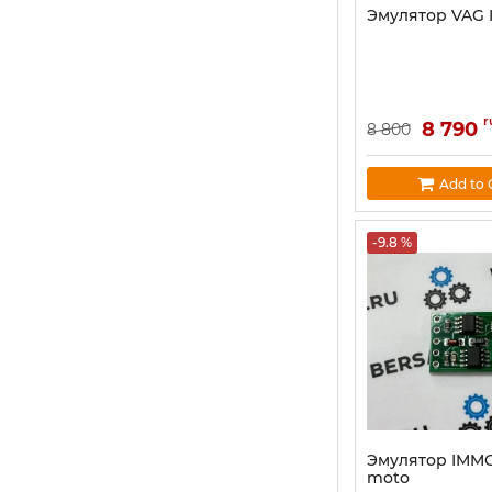
Эмулятор VAG 
r
8 790
8 800
Add to 
-9.8 %
Эмулятор IMM
moto