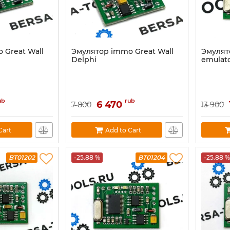
 Great Wall
Эмулятор immo Great Wall
Эмулят
Delphi
emulato
ub
rub
6 470
7 800
13 900
Cart
Add to Cart
BT01202
-25.88 %
BT01204
-25.88 %