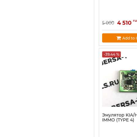
r
4 510
5 000
Add to 
-39.44 %
Эмулятор KIA/
IMMO (TYPE 4)