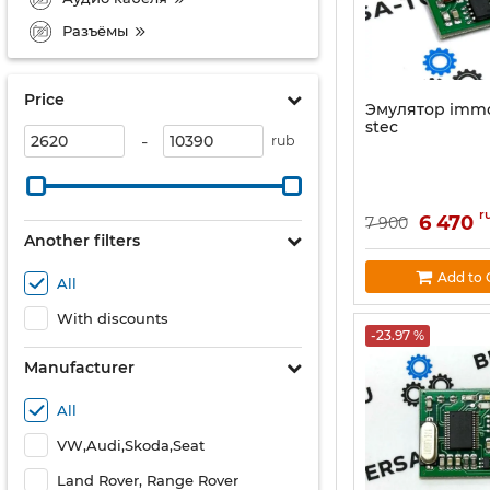
Разъёмы
Price
Эмулятор immo
stec
-
rub
r
6 470
7 900
Another filters
Add to 
All
With discounts
-23.97 %
Manufacturer
All
VW,Audi,Skoda,Seat
Land Rover, Range Rover