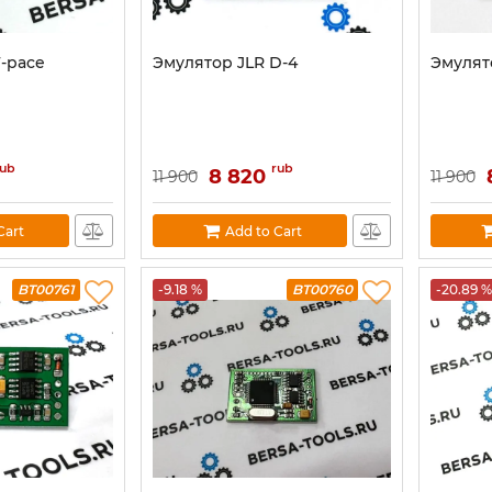
F-pace
Эмулятор JLR D-4
Эмулят
rub
rub
8 820
11 900
11 900
Cart
Add to Cart
BT00761
-9.18 %
BT00760
-20.89 %