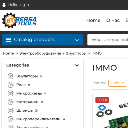
Hello,
log in
Home
О нас
Catalog products
Home
Электрооборудование
Эмуляторы
IMMO
Categories
IMMO
Эмуляторы
Sort by:
Default
Реле
Микросхемы
-18.1 %
Моторчики
Шлейфы
Микропереключатели
Аудио кабеля