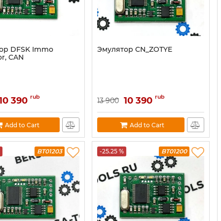
ор DFSK Immo
Эмулятор CN_ZOTYE
r, CAN
rub
rub
10 390
10 390
13 900
Add to Cart
Add to Cart
BT01203
-25.25 %
BT01200