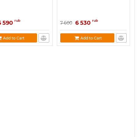
rub
rub
6 590
6 530
7 600
Add to Cart
Add to Cart