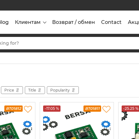
Blog
Клиентам
Возврат / обмен
Contact
Акц
Price
Title
Popularity
BT01812
-17.05 %
BT01811
-25.25 %