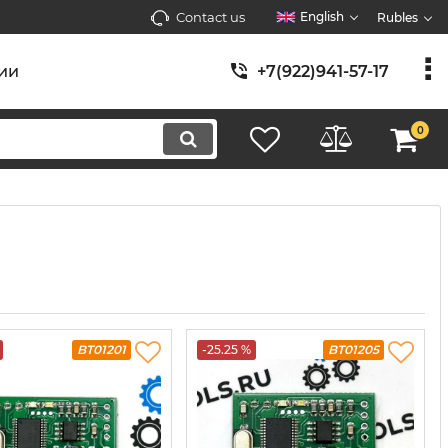
Contact us
English
Rubles
ии
+7(922)941-57-17
0
BT01201
-25.25 %
BT01205