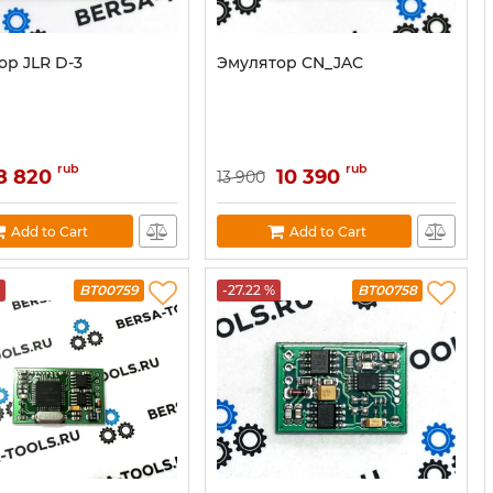
ор JLR D-3
Эмулятор CN_JAC
rub
rub
8 820
10 390
13 900
Add to Cart
Add to Cart
BT00759
-27.22 %
BT00758