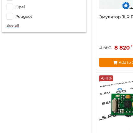
Opel
Peugeot
Эмулятор JLR 
See all
8 820
11 600
Add to 
-0.11 %