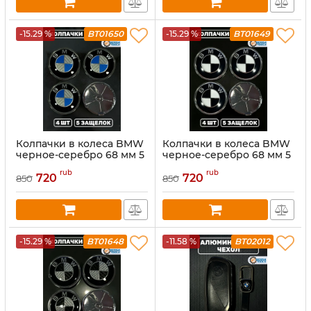
-15.29 %
BT01650
-15.29 %
BT01649
Колпачки в колеса BMW
Колпачки в колеса BMW
черное-серебро 68 мм 5
черное-серебро 68 мм 5
защелок
защелок
rub
rub
720
720
850
850
-15.29 %
BT01648
-11.58 %
BT02012