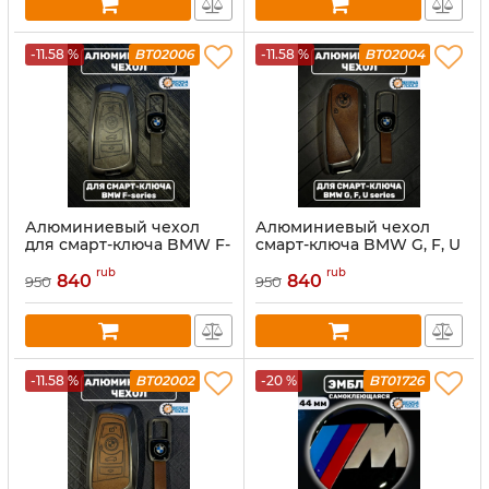
-11.58 %
BT02006
-11.58 %
BT02004
Алюминиевый чехол
Алюминиевый чехол
для смарт-ключа BMW F-
смарт-ключа BMW G, F, U
series, серый
series, коричневый
rub
rub
840
840
950
950
-11.58 %
BT02002
-20 %
BT01726