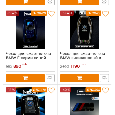
-6.32 %
BT01620
-52.4 %
BT01617
Чехол для смарт-ключа
Чехол для смарт-ключа
BMW F-серии синий
BMW силиконовый в
металлической оправе
rub
rub
890
1 190
950
2 500
-12 %
BT01610
-40 %
BT01595