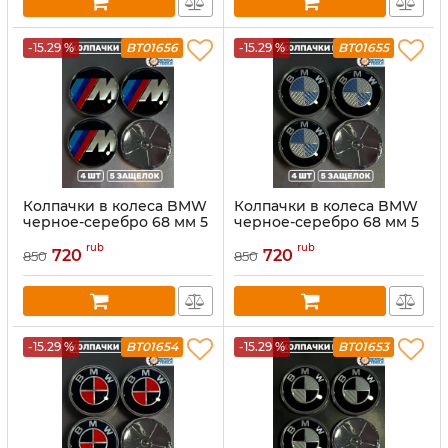
-15.29 %
BT01656
-15.29 %
BT01655
Колпачки в колеса BMW
Колпачки в колеса BMW
черное-серебро 68 мм 5
черное-серебро 68 мм 5
защелок
защелок
rub
rub
720
720
850
850
-15.29 %
BT01654
-15.29 %
BT01653