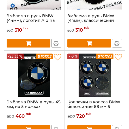
Эмблема в руль BMW
Эмблема в руль BMW
(44мм), логотип Alpina
(44мм), классический
логотип, бело-голубой
rub
rub
цвет
310
310
550
550
-23.33 %
BT01713
-10 %
BT01703
Эмблема BMW в руль, 45
Колпачки в колеса BMW
мм, на 5 ножках
бело-синие 68 мм 5
защелок
rub
rub
460
720
600
800