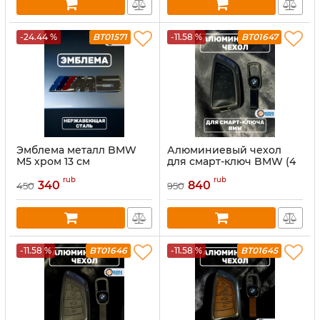
-24.44 %
BT01571
-11.58 %
BT01647
Эмблема металл BMW
Алюминиевый чехол
M5 хром 13 см
для смарт-ключ BMW (4
кнопки), черный
rub
rub
340
840
450
950
-11.58 %
BT01646
-11.58 %
BT01645