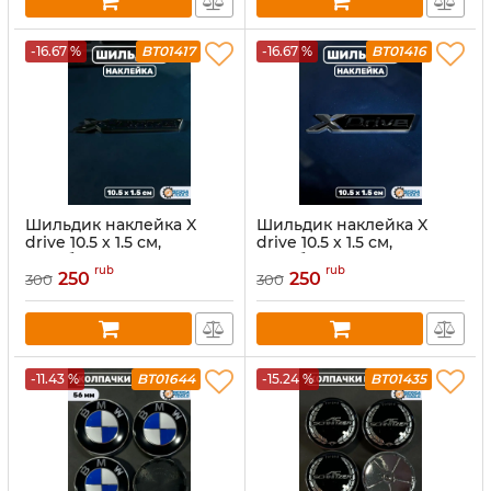
-16.67 %
BT01417
-16.67 %
BT01416
Шильдик наклейка X
Шильдик наклейка X
drive 10.5 х 1.5 см,
drive 10.5 х 1.5 см,
серебро
серебро
rub
rub
250
250
300
300
-11.43 %
BT01644
-15.24 %
BT01435