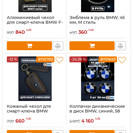
Алюминиевый чехол
Эмблема в руль BMW, 45
для смарт-ключа BMW F-
мм, М стиль
series, коричневый
rub
rub
840
360
950
450
-12 %
BT01702
-24.36 %
BT01693
Кожаный чехол для
Колпачки динамические
смарт-ключа BMW
в диск BMW, синий, 58
коричневого цвета
мм, 4 шт
rub
rub
660
4 160
750
5 500