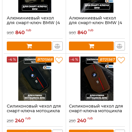
Алюминиевый чехол
Алюминиевый чехол
для смарт-ключ BMW (4
для смарт-ключ BMW (4
кнопки), серый
кнопки), коричневый
rub
rub
840
840
950
950
-4 %
BT01568
-4 %
BT01567
Силиконовый чехол для
Силиконовый чехол для
смарт-ключа мотоцикла
смарт-ключа мотоцикла
BMW, черный
BMW, коричневый
rub
rub
240
240
250
250