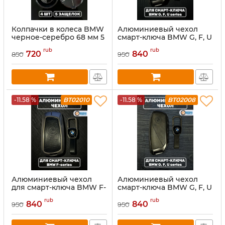
Колпачки в колеса BMW
Алюминиевый чехол
черное-серебро 68 мм 5
смарт-ключа BMW G, F, U
защелок
series, черный
rub
rub
720
840
850
950
-11.58 %
BT02010
-11.58 %
BT02008
Алюминиевый чехол
Алюминиевый чехол
для смарт-ключа BMW F-
смарт-ключа BMW G, F, U
series, черный
series, серый
rub
rub
840
840
950
950