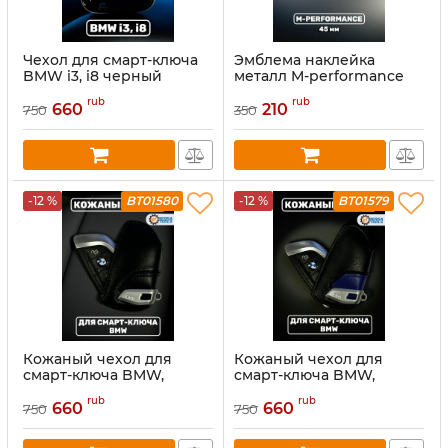
Чехол для смарт-ключа
Эмблема наклейка
BMW i3, i8 черный
металл M-performance
45 мм
rub
rub
660
210
750
350
-12 %
BT01580
-12 %
BT01579
Кожаный чехол для
Кожаный чехол для
смарт-ключа BMW,
смарт-ключа BMW,
черный
синий
rub
rub
660
660
750
750