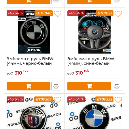
-43.64 %
BT01048
-43.64 %
BT01023
Эмблема в руль BMW
Эмблема в руль BMW
(44мм), черно-белый
(44мм), сине-белый
глянец
карбон
rub
rub
310
310
550
550
-43.64 %
BT00283
-43.64 %
BT00252