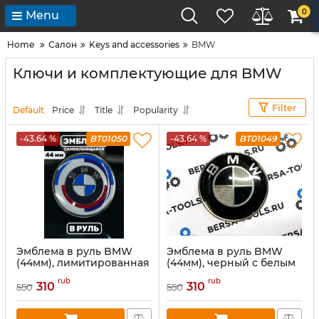
0
Menu
Home
Салон
Keys and accessories
BMW
Ключи и комплектующие для BMW
Filter
Default
Price
Title
Popularity
-43.64 %
BT01050
-43.64 %
BT01049
Эмблема в руль BMW
Эмблема в руль BMW
(44мм), лимитированная
(44мм), черный с белым
спецсерия новый
карбоном
rub
rub
дизайн
310
310
550
550