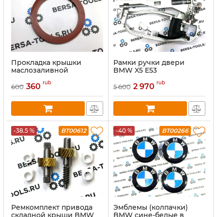
Прокладка крышки
Рамки ручки двери
маслозаливной
BMW X5 E53
горловины BMW
rub
rub
11127500568
360
2 970
600
5 600
-38.5 %
BT00612
-40 %
BT00266
Ремкомплект привода
Эмблемы (колпачки)
складной крыши BMW
BMW сине-белые в