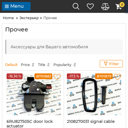
0
Menu
Home
Экстерьер
Прочее
Прочее
Аксессуары для Вашего автомобиля
Filter
Default
Price
Title
Popularity
-16.36 %
BT01882
-17.5 %
BT01873
6RU827505C door lock
2108270031 signal cable
actuator