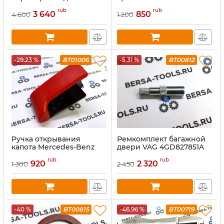
E64, E65
rub
rub
3 640
850
4 600
1 200
-29.23 %
BT01006
-5.31 %
BT00812
Ручка открывания
Ремкомплект багажной
капота Mercedes-Benz
двери VAG 4GD827851A
(A1248800320)
rub
rub
920
2 320
1 300
2 450
-40 %
BT00815
-46.96 %
BT00719