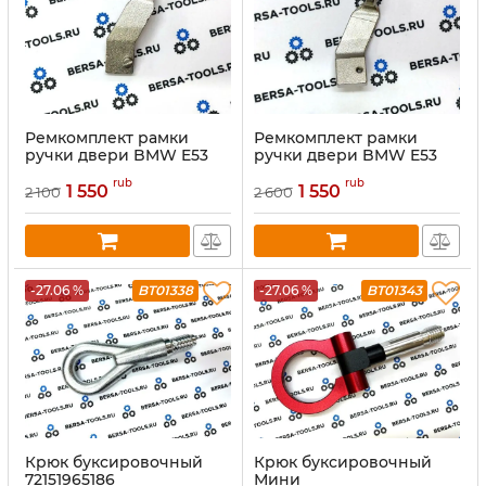
Ремкомплект рамки
Ремкомплект рамки
ручки двери BMW E53
ручки двери BMW E53
(Усилитель правой
(усилитель левой рамки
rub
rub
рамки двери (передней/
двери (передней/
1 550
1 550
2 100
2 600
задней) е53)
задней) е53)
-27.06 %
BT01338
-27.06 %
BT01343
Крюк буксировочный
Крюк буксировочный
72151965186
Мини