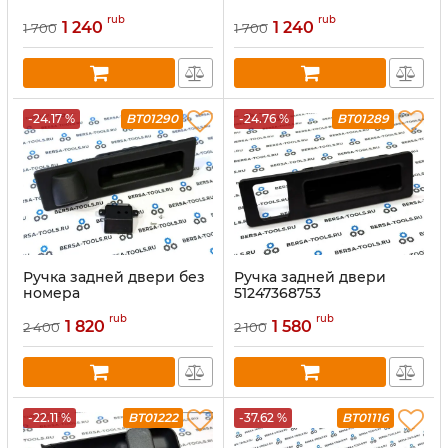
rub
rub
1 240
1 240
1 700
1 700
-24.17 %
BT01290
-24.76 %
BT01289
Ручка задней двери без
Ручка задней двери
номера
51247368753
rub
rub
1 820
1 580
2 400
2 100
-22.11 %
BT01222
-37.62 %
BT01116