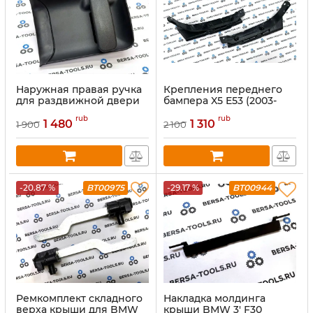
Наружная правая ручка
Крепления переднего
для раздвижной двери
бампера X5 E53 (2003-
Peugeot Partner (2002-
2006)
rub
rub
2012), Citroen Berlingo
1 480
1 310
1 900
2 100
(1996-2011) (9101.P8)
-20.87 %
BT00975
-29.17 %
BT00944
Ремкомплект складного
Накладка молдинга
верха крыши для BMW
крыши BMW 3' F30