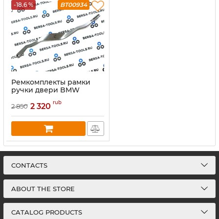
-18.6 %
BT00934
Ремкомплекты рамки
ручки двери BMW
E53(ремкомплект троса
rub
рамки передней левой
2 320
2 850
ручки двери)
CONTACTS
ABOUT THE STORE
CATALOG PRODUCTS