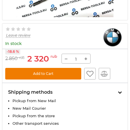
Leave review
In stock
-18.6 %
2 320
rub
−
+
2 850
rub
Add to Cart
Shipping methods
Pickup from New Mail
New Mail Courier
Pickup from the store
Other transport services