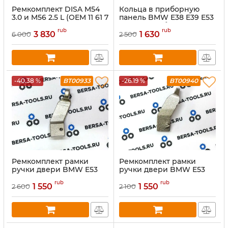
Ремкомплект DISA M54
Кольца в приборную
3.0 и M56 2.5 L (OEM 11 61 7
панель BMW E38 E39 E53
502 275 or 11 61 7 544 805)
(хром, серебро)
rub
rub
3 830
1 630
6 000
2 500
-40.38 %
BT00933
-26.19 %
BT00940
Ремкомплект рамки
Ремкомплект рамки
ручки двери BMW E53
ручки двери BMW E53
(усилитель левой рамки
(Усилитель правой
rub
rub
двери (передней/
рамки двери (передней/
1 550
1 550
2 600
2 100
задней) е53)
задней) е53)