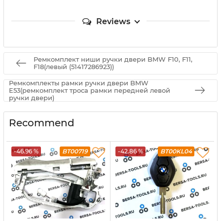
Reviews
Ремкомплект ниши ручки двери BMW F10, F11,
F18(левый (51417286923))
Ремкомплекты рамки ручки двери BMW
E53(ремкомплект троса рамки передней левой
ручки двери)
Recommend
-46.96 %
BT00719
-42.86 %
BT00KL04