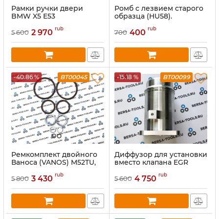
Рамки ручки двери
Ромб с лезвием старого
BMW X5 E53
образца (HU58).
rub
rub
2 970
400
5 600
700
-40.86 %
BT00045
-15.18 %
BT00099
Ремкомплект двойного
Диффузор для установки
Ваноса (VANOS) M52TU,
вместо клапана EGR
M54, M56
BMW (Длина 115 мм).
rub
rub
3 430
4 750
5 800
5 600