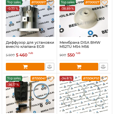
Top sales
BT00097
Top sales
BT00027
-0.73 %
-38.89 %
Диффузор для установки
Мембрана DISA BMW
вместо клапана EGR
M52TU M54 M56
BMW (под дроссельную
rub
rub
заслонку)
5 460
550
5 500
900
Top sales
BT00041
-34.8 %
BT00KP10
-36.17 %