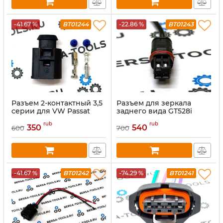
-41.67 %
BT01244
-22.86 %
BT01243
Разъем 2-контактный 3,5
Разъем для зеркала
серии для VW Passat
заднего вида GT528i
Golf A3 A4 A6, 4D0971992
GT53
rub
rub
350
540
600
700
-41.67 %
BT01242
-74.29 %
BT01241