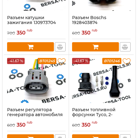
Разъем катушки
Разъем Boschs
зажигания 1J0973704
1928403874
rub
rub
350
350
700
600
-41.67 %
BT01245
-41.67 %
BT01246
Разъем регулятора
Разъем топливной
генератора автомобиля
форсунки Tyco, 2-
Sumitomo, Toyota, Nissan,
контактный,
rub
rub
6189-0443 с кабелем 20
водонепроницаемый, с
350
350
600
600
см
резиновым чехлом