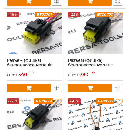
-46 %
BT00701
-22 %
BT00700
Разъем (фишка)
Разъем (фишка)
бензонасоса Renault
бензонасоса Renault
rub
rub
540
780
1 000
1 000
-22 %
BT00699
-40 %
BT00232