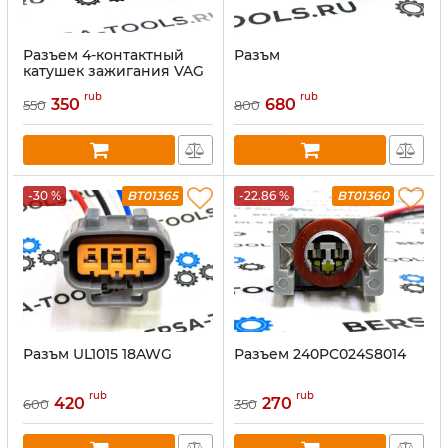
Разъем 4-контактный
Разъм
катушек зажигания VAG
1J0973704
rub
rub
350
680
550
800
-30 %
BT01365
-22.86 %
BT01360
Разъм UL1015 18AWG
Разъем 240PC024S8014
rub
rub
420
270
600
350