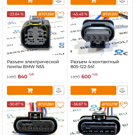
-23.64 %
BT01358
-45.45 %
BT01301
Разъем электрической
Разъем 4-контактный
помпы BMW N55
805-122-541
rub
rub
840
600
1 100
1 100
-30.67 %
BT01280
-36.67 %
BT01278