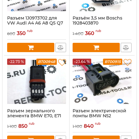
Разъем 1J0973702 для
Разъём 3,5 мм Boschs
VW Audi A4 A6 A8 Q5 Q7
1928403870
2004-2009 1J0973702
rub
rub
350
360
600
1 400
-22.73 %
BT00948
-23.64 %
BT00915
Разъем зеркального
Разъем электрической
элемента BMW E70, E71
помпы BMW N52
rub
rub
850
840
1 100
1 100