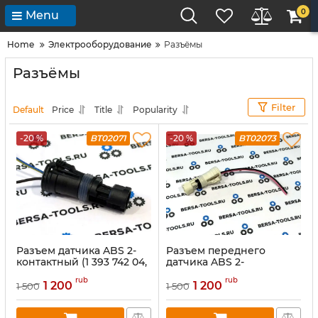
0
Menu
Home
Электрооборудование
Разъёмы
Разъёмы
Filter
Default
Price
Title
Popularity
-20 %
BT02071
-20 %
BT02073
Разъем датчика ABS 2-
Разъем переднего
контактный (1 393 742 04,
датчика ABS 2-
1-963505-1, 1-962717-1)
контактный (4‑962717‑1,
rub
rub
4‑963505‑1, 1 393 748 04)
1 200
1 200
1 500
1 500