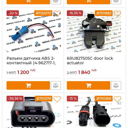
-20 %
BT02072
-16.36 %
BT01882
Разъем датчика ABS 2-
6RU827505C door lock
контактный (4‑962717‑1,
actuator
4‑963505‑1, 1 393 748 04)
rub
rub
1 200
1 840
1 500
2 200
-36.36 %
BT01370
-15 %
BT01366