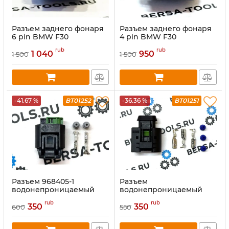
Разъем заднего фонаря
Разъем заднего фонаря
6 pin BMW F30
4 pin BMW F30
rub
rub
1 040
950
1 500
1 500
-41.67 %
BT01252
-36.36 %
BT01251
Разъем 968405-1
Разъем
водонепроницаемый
водонепроницаемый
наружный фонарь BMW
штекеры для корпуса
rub
rub
BMW mercedes-benz
350
350
600
550
22140492050 09441311,
DJ7036C-3.5-21