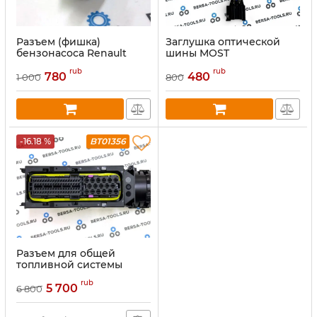
Разъем (фишка)
Заглушка оптической
бензонасоса Renault
шины MOST
rub
rub
780
480
1 000
800
-16.18 %
BT01356
Разъем для общей
топливной системы
управления, разъем для
rub
автомобильной платы
5 700
6 800
ПК с жгутом проводов,
отрезок для Bosch