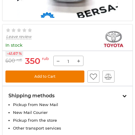
Leave review
In stock
-41.67 %
350
rub
−
+
600
rub
Add to Cart
Shipping methods
Pickup from New Mail
New Mail Courier
Pickup from the store
Other transport services