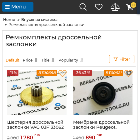
0
Menu
Home
Впускная система
Ремкомплекты дроссельной заслонки
Ремкомплекты дроссельной
заслонки
Filter
Default
Price
Title
Popularity
-11 %
BT00698
-36.43 %
BT00621
Шестерня дроссельной
Мембрана дроссельной
заслонки VAG 03F133062
заслонки Peugeot,
Citroen, Ford, Volvo 2.0 D,
rub
rub
2.0 HDI, 2.0 TDCI
1 780
890
2 000
1 400