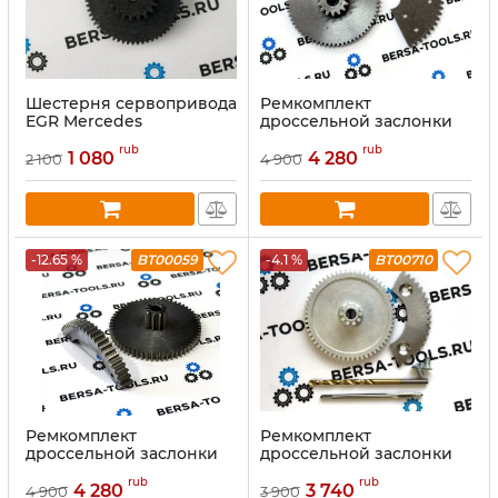
Шестерня сервопривода
Ремкомплект
EGR Mercedes
дроссельной заслонки
2.2 Дизель
rub
rub
1 080
4 280
2 100
4 900
-12.65 %
BT00059
-4.1 %
BT00710
Ремкомплект
Ремкомплект
дроссельной заслонки
дроссельной заслонки
VAG TDI
Mercedes
rub
rub
4 280
3 740
4 900
3 900