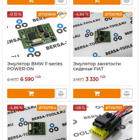
-0.15 %
BT00806
-4.86 %
BT00765
Эмулятор BMW F-series
Эмулятор занятости
POWER-ON
сиденья FIAT
rub
rub
6 590
3 330
6 600
3 500
-4.86 %
BT00764
-46 %
BT00701