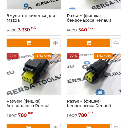
Эмулятор сиденья для
Разъем (фишка)
Mazda
бензонасоса Renault
rub
rub
3 330
540
3 500
1 000
-22 %
BT00700
-22 %
BT00699
Разъем (фишка)
Разъем (фишка)
бензонасоса Renault
бензонасоса Renault
rub
rub
780
780
1 000
1 000