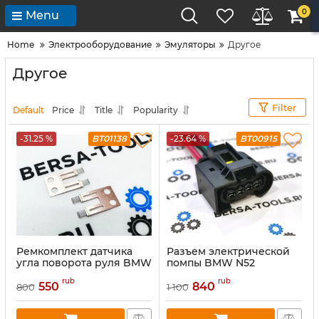
0
Menu
Home
Электрооборудование
Эмуляторы
Другое
Другое
Filter
Default
Price
Title
Popularity
-31.25 %
BT01138
-23.64 %
BT00915
Ремкомплект датчика
Разъем электрической
угла поворота руля BMW
помпы BMW N52
rub
rub
550
840
800
1 100