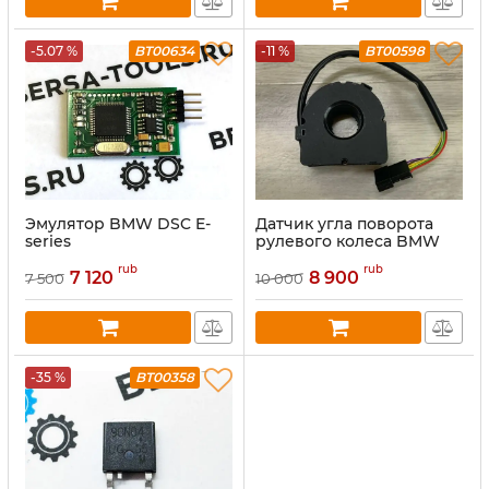
-5.07 %
BT00634
-11 %
BT00598
Эмулятор BMW DSC E-
Датчик угла поворота
series
рулевого колеса BMW
rub
rub
7 120
8 900
7 500
10 000
-35 %
BT00358