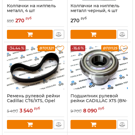
Колпачки на ниппель
Колпачки на ниппель
металл, 4 шт
металл черный, 4 шт
руб
руб
270
270
550
-34.44 %
BT01321
-16.6 %
BT01125
Ремень рулевой рейки
Подшипник рулевой
Cadillac CT6/XTS, Opel
рейки CADILLAC XT5 (BN-
Astra (348-26-174)
QJ4580Z)
руб
руб
3 540
8 090
5 400
9 700