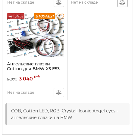
Нет на складе
Нет на складе
-41.54 %
BT00AE21
Ангельские глазки
Cotton для BMW X5 E53
(Белый)
руб
3 040
5 200
Нет на складе
COB, Cotton LED, RGB, Crystal, Iconic Angel eyes -
ангельские глазки на BMW