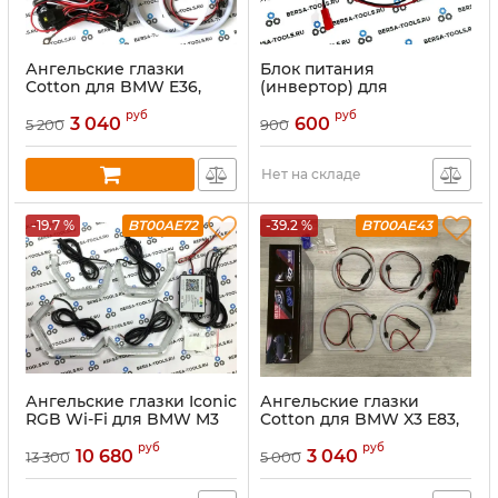
Ангельские глазки
Блок питания
Cotton для BMW E36,
(инвертор) для
E38, E39, E46 (Белый)
ангельских глазок COB
руб
руб
3 040
600
5 200
900
Нет на складе
-19.7 %
BT00AE72
-39.2 %
BT00AE43
Ангельские глазки Iconic
Ангельские глазки
RGB Wi-Fi для BMW M3
Cotton для BMW X3 E83,
M4 E90, E92, F30
E46 compact БЕЛЫЕ
руб
руб
10 680
3 040
13 300
5 000