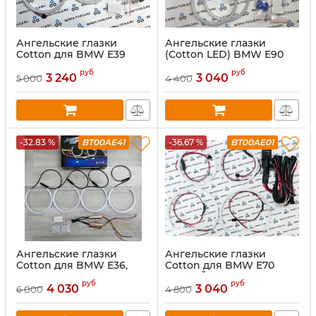
Ангельские глазки
Ангельские глазки
Cotton для BMW E39
(Cotton LED) BMW E90
(фары рестайлинг)
LCI (рестайл) (Белые)
руб
руб
Белый
3 240
3 040
5 000
4 400
-32.83 %
BT00AE41
-36.67 %
BT00AE01
Ангельские глазки
Ангельские глазки
Cotton для BMW E36,
Cotton для BMW E70
E38, E39, E46
(БЕЛЫЙ)
руб
руб
(двухцветные)
4 030
3 040
6 000
4 800