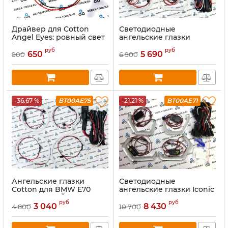
Драйвер для Cotton
Светодиодные
Angel Eyes: ровный свет
ангельские глазки
без мерцания
Crystal Angel Eyes BMW
руб
руб
E90 (Цвет: Белый)
650
5 690
900
6 900
-36.67 %
BT00AE75
-21.21 %
BT00AE71
Ангельские глазки
Светодиодные
Cotton для BMW E70
ангельские глазки Iconic
(ОРАНЖЕВЫЙ)
BMW M3 M4 E90, E92, F30
руб
руб
(Цвет: Желтый)
3 040
8 430
4 800
10 700