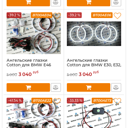
-39.2 %
BT00AE04
-39.2 %
BT00AE06
Ангельские глазки
Ангельские глазки
Cotton для BMW E46
Cotton для BMW E30, Е32,
фары без линз (Белый)
Е34 (Белый)
руб
руб
3 040
3 040
5 000
5 000
-41.54 %
BT00AE22
-33.33 %
BT00AE73