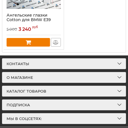
Ангельские глазки
Cotton для BMW E39
(фары рестайлинг)
руб
Белый
3 240
5 000
КОНТАКТЫ
О МАГАЗИНЕ
КАТАЛОГ ТОВАРОВ
ПОДПИСКА
МЫ В СОЦСЕТЯХ: