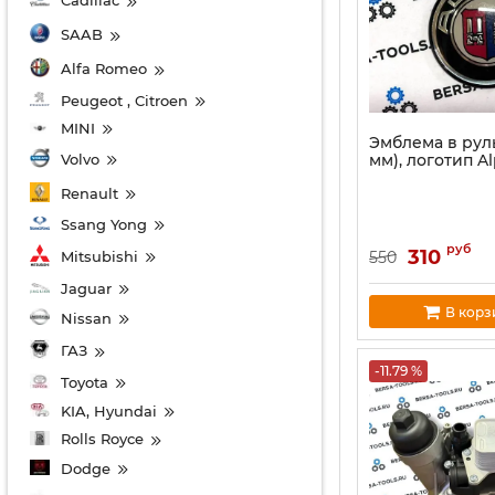
Cadillac
SAAB
Alfa Romeo
Peugeot , Citroen
MINI
Эмблема в рул
Volvo
мм), логотип Al
Renault
Ssang Yong
руб
310
Mitsubishi
550
Jaguar
В корз
Nissan
ГАЗ
-11.79 %
Toyota
KIA, Hyundai
Rolls Royce
Dodge