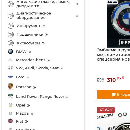
Ангельские глазки, лампы,
диоды и т.д.
Диагностическое
оборудование
Инструмент
Подшипники
Аксессуары
Эмблема в рул
BMW
мм), лимитиро
спецсерия но
Mercedes-benz
VW, Audi, Skoda, Seat
Ford
руб
310
550
Porsche
В корз
Land Rover, Range Rover
Opel
-43.64 %
Mazda
Fiat