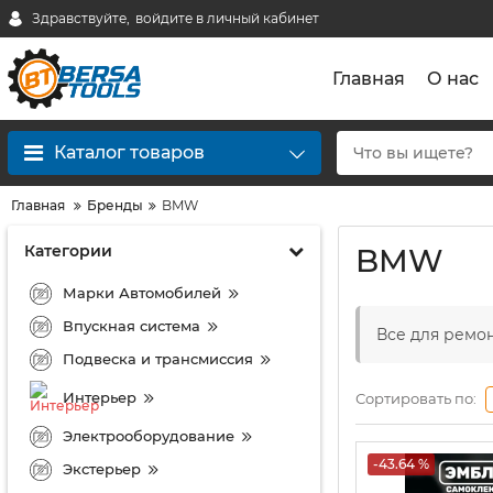
Здравствуйте,
войдите в личный кабинет
Главная
О нас
Каталог товаров
Главная
Бренды
BMW
Категории
BMW
Марки Автомобилей
Впускная система
Все для ремо
Подвеска и трансмиссия
Интерьер
Сортировать по:
Электрооборудование
-43.64 %
Экстерьер