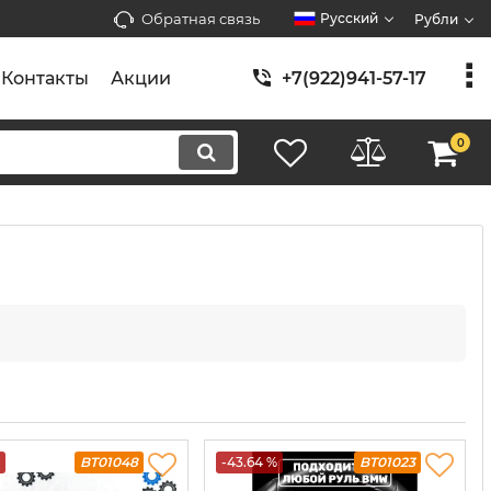
Обратная связь
Русский
Рубли
Контакты
Акции
+7(922)941-57-17
0
BT01048
-43.64 %
BT01023