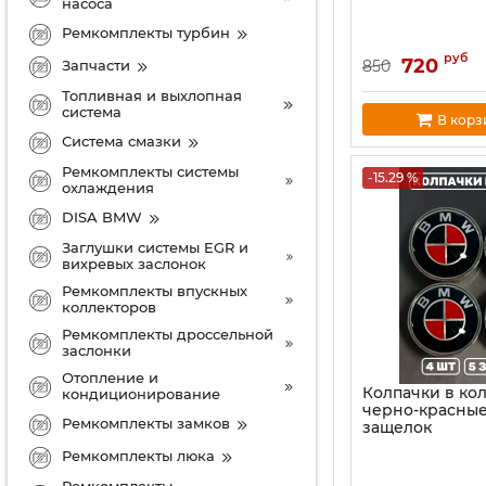
насоса
Ремкомплекты турбин
руб
720
850
Запчасти
Топливная и выхлопная
система
В корз
Система смазки
Ремкомплекты системы
-15.29 %
охлаждения
DISA BMW
Заглушки системы EGR и
вихревых заслонок
Ремкомплекты впускных
коллекторов
Ремкомплекты дроссельной
заслонки
Отопление и
Колпачки в ко
кондиционирование
черно-красные
Ремкомплекты замков
защелок
Ремкомплекты люка
Ремкомплекты