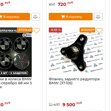
руб
руб
20
720
850
В корзину
В корзину
BT01648
-8.65 %
BT02027
ки в колеса BMW
Фланец заднего редуктора
-серебро 68 мм 5
BMW (37-105)
к
руб
руб
20
9 500
10 400