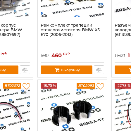
корпус
Ремкомплект трапеции
Разъем
льтра BMW
стеклоочистителя BMW X5
колодо
428507697)
E70 (2006-2013)
(6113139
руб
руб
460
1
600
1 500
ину
В корзину
BT02072
-18.75 %
BT02093
-27.78 %