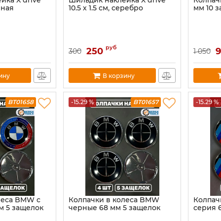
йка X drive
Шильдик наклейка X drive
Колпач
ерная
10.5 х 1.5 см, серебро
мм 10 з
руб
250
300
1 050
ину
В корзину
BT01658
-15.29 %
BT01657
-15.29 %
леса BMW с
Колпачки в колеса BMW
Колпач
м 5 защелок
черные 68 мм 5 защелок
серия 