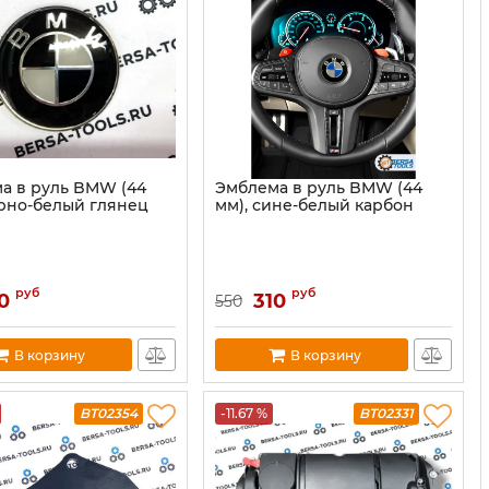
а в руль BMW (44
Эмблема в руль BMW (44
ерно-белый глянец
мм), сине-белый карбон
руб
руб
0
310
550
В корзину
В корзину
BT02354
-11.67 %
BT02331