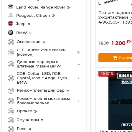
Land Rover, Range Rover
Разъем заднег
Peugeot , Citroen
2-контактный (4
4‑963505‑1, 1 39
Jeep
BMW
ру
Освещение
1 200
1 500
CCFL ангельские глазки
(ксенон)
В корз
Диодные маркеры в
штатные глазки BMW
COB, Cotton LED, RGB,
-16.67 %
Crystal, Iconic Angel Eyes
BMW
Ремкомплекты для фар
Ремкомплекты механизма
боковых зеркал
Прочее
Эмуляторы
Реле