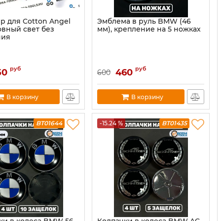
р для Cotton Angel
Эмблема в руль BMW (46
овный свет без
мм), крепление на 5 ножках
ния
руб
руб
50
460
600
В корзину
В корзину
BT01644
-15.24 %
BT01435