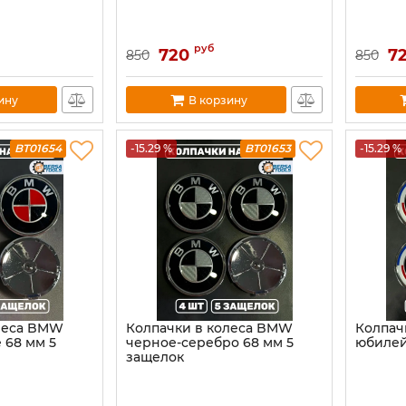
руб
720
7
850
850
ину
В корзину
BT01654
-15.29 %
BT01653
-15.29 %
леса BMW
Колпачки в колеса BMW
Колпач
 68 мм 5
черное-серебро 68 мм 5
юбилей
защелок