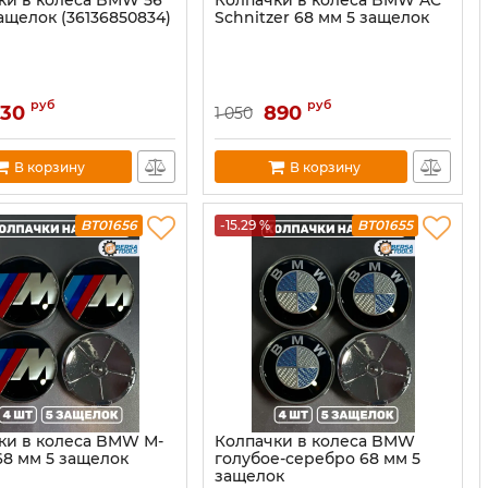
ки в колеса BMW 56
Колпачки в колеса BMW AC
ащелок (36136850834)
Schnitzer 68 мм 5 защелок
руб
руб
930
890
1 050
В корзину
В корзину
BT01656
-15.29 %
BT01655
ки в колеса BMW М-
Колпачки в колеса BMW
68 мм 5 защелок
голубое-серебро 68 мм 5
защелок