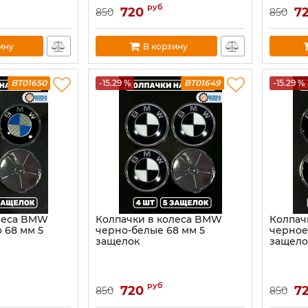
руб
720
7
850
850
ину
В корзину
BT01650
-15.29 %
BT01649
-15.29 %
леса BMW
Колпачки в колеса BMW
Колпач
 68 мм 5
черно-белые 68 мм 5
черное
защелок
защело
руб
720
7
850
850