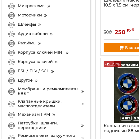
Шильдик накле
10.5 х 1.5 см, ч
Микросхемы
Моторчики
Шлейфы
руб
250
300
Аудио кабели
Разъёмы
В корз
Корпуса ключей MINI
Корпуса ключей
-15.29 %
ESL / ELV / SCL
Другое
Мембраны и ремкомплекты
КВКГ
Клапанные крышки,
маслоотделители
Механизм ГРМ
Патрубки, шланги,
Колпачки в ко
переходники
надписью 68 м
Ремкомплекты вакуумного