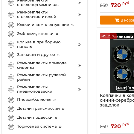
руб
стеклоподъемников
720
850
Ремкомплекты
стеклоочистителей
В корз
Ключи и комплектующие
Эмблемы, кнопки
-15.29 %
Кольца в приборную
панель
Запчасти и другое
Ремкомплекты привода
сиденья
Ремкомплекты рулевой
рейки
Ремкомплекты
пневмоподвески
Колпачки в ко
Пневомбаллоны
синий-серебро
защелок
Детали трансмиссии
Детали подвески
руб
720
850
Тормозная система