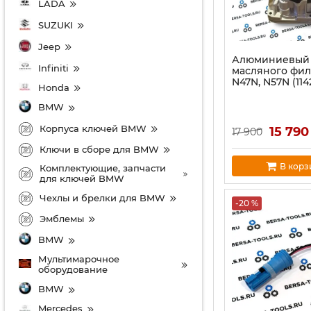
LADA
SUZUKI
Jeep
Алюминиевый 
Infiniti
масляного фи
N47N, N57N (11
Honda
BMW
Корпуса ключей BMW
15 790
17 900
Ключи в сборе для BMW
В корз
Комплектующие, запчасти
для ключей BMW
Чехлы и брелки для BMW
-20 %
Эмблемы
BMW
Мультимарочное
оборудование
BMW
Mercedes