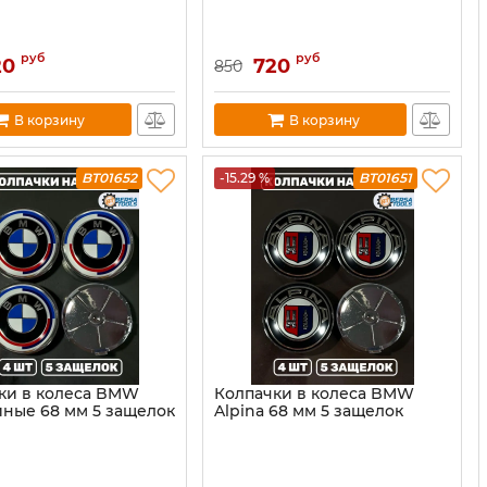
руб
руб
20
720
850
В корзину
В корзину
BT01652
-15.29 %
BT01651
ки в колеса BMW
Колпачки в колеса BMW
ные 68 мм 5 защелок
Alpina 68 мм 5 защелок