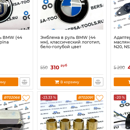
ь BMW (44
Эмблема в руль BMW (44
Адапте
pina
мм), классический логотип,
маслян
бело-голубой цвет
N20, N5
руб
310
550
5 200
ину
В корзину
BT02066
-23.33 %
BT02091
-20 %