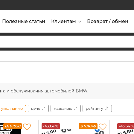
Полезные статьи
Клиентам
Возврат / обмен
нта и обслуживания автомобилей BMW.
умолчанию
цене
названию
рейтингу
BT01050
-43.64 %
BT01049
-43.64 %