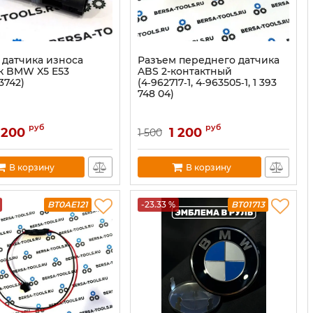
 датчика износа
Разъем переднего датчика
к BMW X5 E53
ABS 2-контактный
3742)
(4‑962717‑1, 4‑963505‑1, 1 393
748 04)
руб
руб
 200
1 200
1 500
В корзину
В корзину
BT0AE121
-23.33 %
BT01713