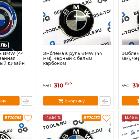
ь BMW (44
Эмблема в руль BMW (44
Эмблем
ванная
мм), черный с белым
мм), ч
вый дизайн
карбоном
руб
310
31
550
550
ину
В корзину
BT00283
-43.64 %
BT00252
-13.46 %