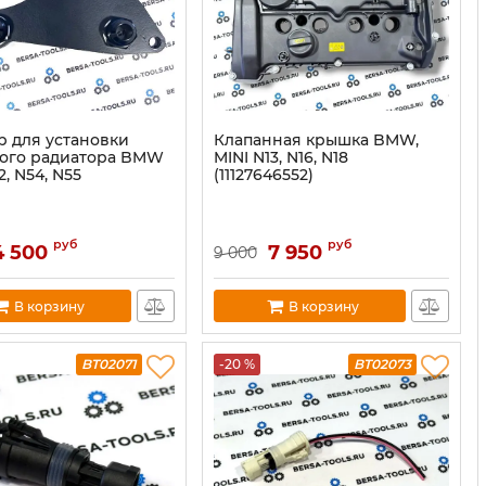
р для установки
Клапанная крышка BMW,
ого радиатора BMW
MINI N13, N16, N18
2, N54, N55
(11127646552)
руб
руб
4 500
7 950
9 000
В корзину
В корзину
BT02071
-20 %
BT02073