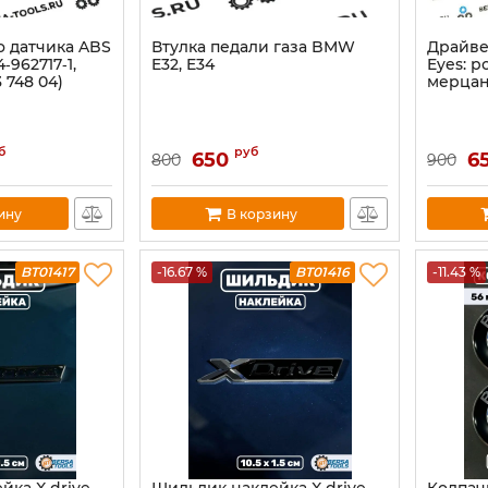
о датчика ABS
Втулка педали газа BMW
Драйве
‑962717‑1,
E32, E34
Eyes: р
3 748 04)
мерца
б
руб
650
6
800
900
ину
В корзину
BT01417
-16.67 %
BT01416
-11.43 %