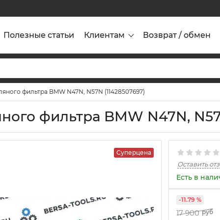
Полезные статьи
Клиентам
Возврат / обмен
яного фильтра BMW N47N, N57N (11428507697)
ого фильтра BMW N47N, N57N
Суперцена
Оставить от
Есть в нал
-11.79 %
17 900
руб