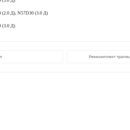
 (3.0 Д)
(2.0 Д), N57D30 (3.0 Д)
 (3.0 Д)
л
Ремкомплект трапец