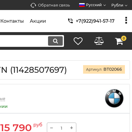
Обратная связь
Русский
Рубли
Контакты
Акции
+7(922)941-57-17
0
 (11428507697)
BT02066
Артикул:
зыв
ичии
15 790
руб
−
+