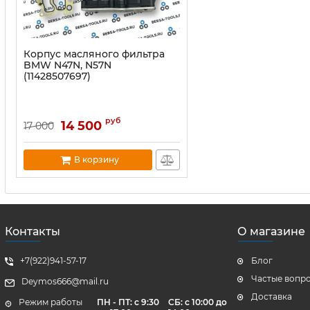
Корпус масляного фильтра
BMW N47N, N57N
(11428507697)
руб
14 500
17 000
В корзину
Контакты
О магазине
+7(922)941-57-17
Блог
Частые вопр
Deymos666@mail.ru
Доставка
Режим работы
ПН - ПТ: с 9:30
СБ: с 10:00 до