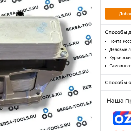
Доба
Способы 
Почта Росс
Деловые ли
Курьерские
Самовыво
Способы 
Наша п