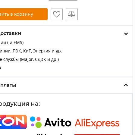
вить в корзину
доставки
ии ( и EMS)
нии, ПЭК, КиТ, Энергия и др.
 службы (Major, СДЭК и др.)
з
оплаты
родукция на: