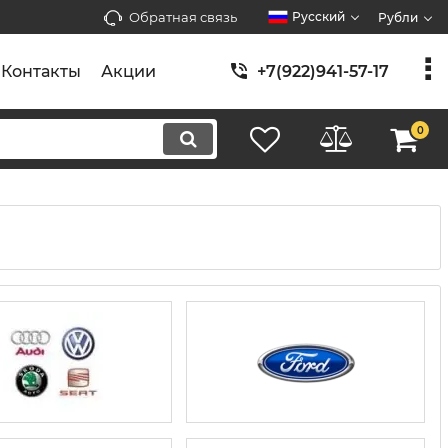
Обратная связь
Русский
Рубли
Контакты
Акции
+7(922)941-57-17
0