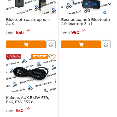
Bluetooth адаптер для
Беспроводной Bluetooth
AUX
4.0 адаптер 3 в 1
руб
руб
850
990
1 500
1 600
-57.69 %
BT00292
Кабель AUX BMW E39,
E46, E38, E53 с
мониторами 16*9
руб
550
1 300