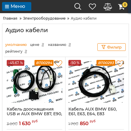
0
Меню
Главная
Электрооборудование
Аудио кабели
Аудио кабели
умолчанию
цене
названию
Фильтр
рейтингу
-45.67 %
BT00294
-50 %
BT00293
Кабель дооснащения
Кабель AUX BMW E60,
USB и AUX BMW E87, E90,
E61, E63, E64, Е83
E70, E71, F10, F20, F25, F11,
руб
руб
F02, F07
1 630
850
3 000
1 700