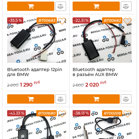
-35.5 %
BT00683
-22.31 %
BT00682
Bluetooth адаптер 12pin
Bluetooth адаптер
для BMW
в разъём AUX BMW
руб
руб
1 290
2 020
2 000
2 600
-43.33 %
BT00680
-38.13 %
BT00208