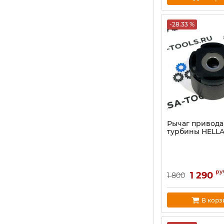
-28.33 %
Рычаг привода
турбины HELLA 
ру
1 290
1 800
В корз