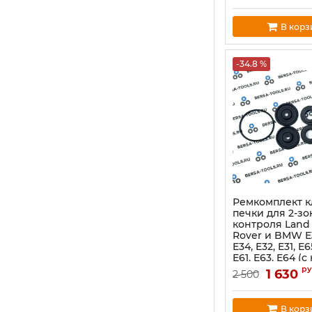
В корз
-34.8 %
Ремкомплект к
печки для 2-зо
контроля Land 
Rover и BMW E3
E34, E32, E31, E6
E61, E63, E64 (
ру
1 630
2 500
В корз