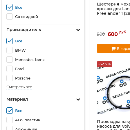
Шестерня мех
Все
крыши для Lan
Freelander 1 (2
Со скидкой
Производитель
руб
600
900
Все
В корз
BMW
Mercedes-benz
-32.5 %
Ford
Porsche
Смотреть все
Материал
Все
ABS пластик
Прокладка вак
насоса для Volv
Алюминий