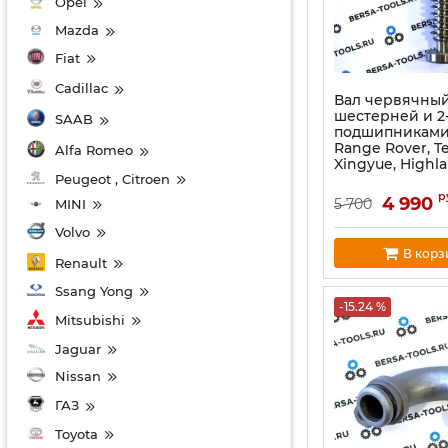
Opel
Mazda
Fiat
Cadillac
Вал червячный
шестерней и 2
SAAB
подшипниками
Range Rover, T
Alfa Romeo
Xingyue, Highl
Peugeot , Citroen
р
4 990
5 700
MINI
Volvo
В корз
Renault
Ssang Yong
-15.24 %
Mitsubishi
Jaguar
Nissan
ГАЗ
Toyota