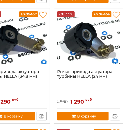
BT00467
-28.33 %
BT00466
привода актуатора
Рычаг привода актуатора
 HELLA (34.8 мм)
турбины HELLA (24 мм)
руб
руб
 290
1 290
1 800
В корзину
В корзину