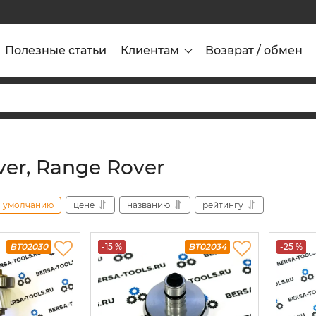
Полезные статьи
Клиентам
Возврат / обмен
er, Range Rover
умолчанию
цене
названию
рейтингу
BT02030
-15 %
BT02034
-25 %