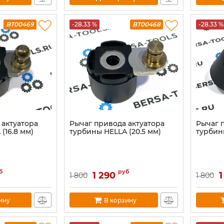
BT00469
-28.33 %
BT00468
-28.33 %
 актуатора
Рычаг привода актуатора
Рычаг 
(16.8 мм)
турбины HELLA (20.5 мм)
турбины
б
руб
1 290
1
1 800
1 800
ину
В корзину