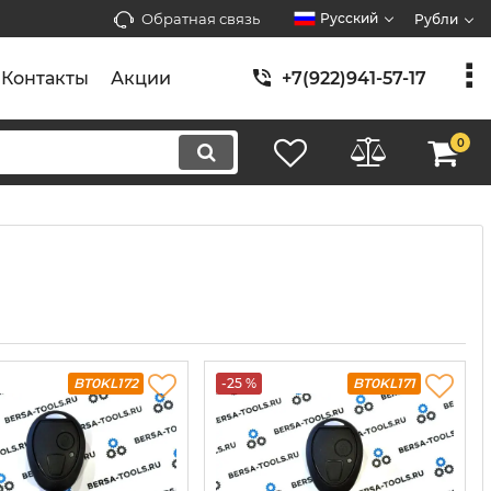
Обратная связь
Русский
Рубли
Контакты
Акции
+7(922)941-57-17
0
BT0KL172
-25 %
BT0KL171