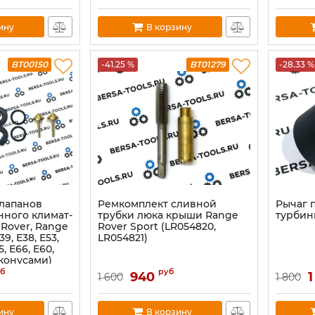
ину
В корзину
BT00150
-41.25 %
BT01279
-28.33 %
лапанов
Ремкомплект сливной
Рычаг 
нного климат-
трубки люка крыши Range
турбины
Rover, Range
Rover Sport (LR054820,
9, E38, E53,
LR054821)
5, E66, E60,
с конусами)
б
руб
940
1
1 600
1 800
ину
В корзину