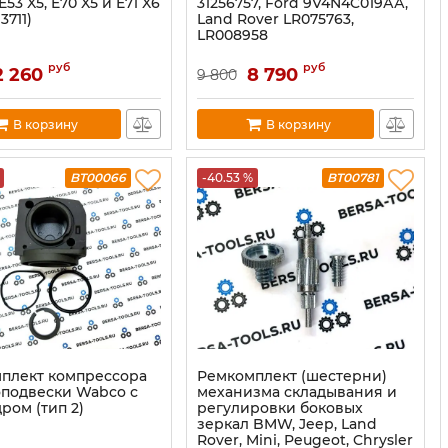
E53 X5, E70 X5 и E71 X6
31256757, Ford 9V4N4C019АА,
3711)
Land Rover LR075763,
LR008958
руб
руб
2 260
8 790
9 800
В корзину
В корзину
BT00066
-40.53 %
BT00781
плект компрессора
Ремкомплект (шестерни)
подвески Wabco с
механизма складывания и
ром (тип 2)
регулировки боковых
зеркал BMW, Jeep, Land
Rover, Mini, Peugeot, Chrysler