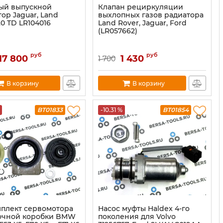
ый выпускной
Клапан рециркуляции
ор Jаguar, Land
выхлопных газов радиатора
.0 TD LR104016
Land Rover, Jaguar, Ford
(LR057662)
руб
руб
17 800
1 430
1 700
В корзину
В корзину
BT01833
-10.31 %
BT01854
плект сервомотора
Нaсос муфты Haldеx 4-гo
очной коробки BMW
покoления для Volvо