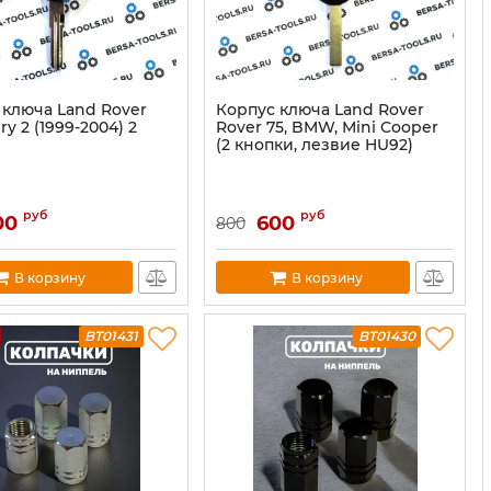
 ключа Land Rover
Корпус ключа Land Rover
ry 2 (1999-2004) 2
Rover 75, BMW, Mini Cooper
(2 кнопки, лезвие HU92)
руб
руб
00
600
800
В корзину
В корзину
BT01431
BT01430