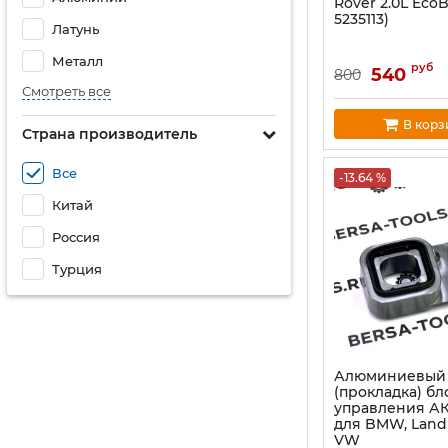
Rover 2.0L EcoB
5235113)
Латунь
Металл
руб
540
800
Смотреть все
В корз
Страна производитель
Все
-13.64 %
Китай
Россия
Турция
Алюминиевый 
(прокладка) бл
управления АК
для BMW, Land 
VW