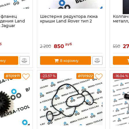
 фланец
Шестерня редуктора люка
Колпач
дения Land
крыши Land Rover тип 2
металл,
 Jaguar
б
руб
850
2
2 200
550
ину
В корзину
BT01971
-23.57 %
BT01922
-16.04 %