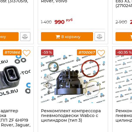
ost (31370519,
Rover, Vоlvо
E83 X3, 
(2710241
руб
990
1 400
2 900
ину
В корзину
BT01866
-59 %
BT00067
-60.95 %
адаптер
Ремкомплект компрессора
Ремком
ока
пневмоподвески Wabco с
пневмо
ПП ZF 6HP19
цилиндром (тип 3)
цилинд
Rover, Jaguar,