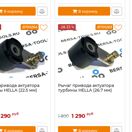
В корзину
В корзину
BT01254
-28.33 %
BT01253
привода актуатора
Рычаг привода актуатора
 HELLA (22.5 мм)
турбины HELLA (26.7 мм)
руб
руб
 290
1 290
1 800
В корзину
В корзину