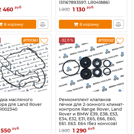
(51167893597, LR041886)
руб
руб
2 460
1 130
1 900
В корзину
В корзину
BT01361
-32.11 %
BT00152
дка масляного
Ремкомплект клапанов
ора для Land Rover
печки для 2-зонного климат-
LR002340
контроля Range Rover, Land
Rover и BMW E39, E38, E53,
E34, E32, E31, E65, E66, E60,
E61, E63, E64 (без конусов)
руб
руб
 550
1 290
1 900