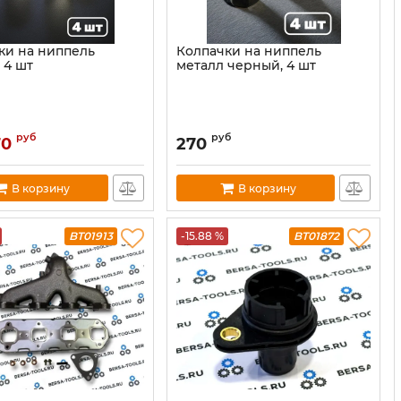
ки на ниппель
Колпачки на ниппель
 4 шт
металл черный, 4 шт
руб
руб
70
270
В корзину
В корзину
BT01913
-15.88 %
BT01872