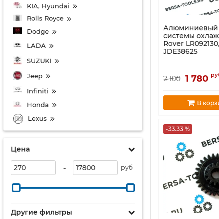
KIA, Hyundai
Rolls Royce
Алюминиевый
Dodge
системы охлаж
Rover LR092130,
LADA
JDE38625
SUZUKI
ру
Jeep
1 780
2 100
Infiniti
В корз
Honda
Lexus
-33.33 %
Цена
-
руб
Другие фильтры