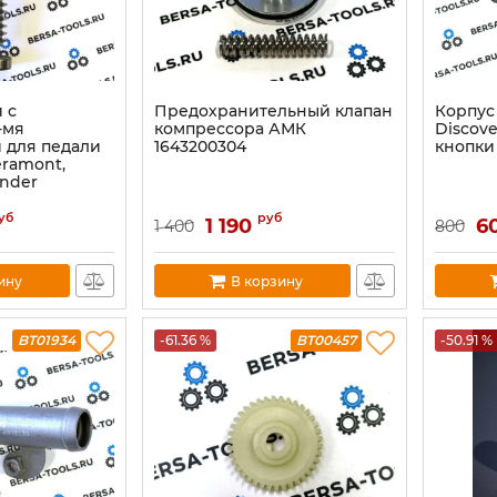
 с
Предохранительный клапан
Корпус
-мя
компрессора АМК
Discove
 для педали
1643200304
кнопки
eramont,
ander
уб
руб
1 190
6
1 400
800
ину
В корзину
BT01934
-61.36 %
BT00457
-50.91 %