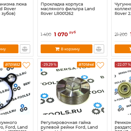
анизма люка
Прокладка корпуса
Чугунн
d Rover
масляного фильтра Land
коллект
8 зубов)
Rover LR001262
Rоvеr 2
руб
1 070
1 400
21 200
ину
В корзину
BT01852
-29.29 %
BT01846
-22.07 %
уумного
Регулировочная гайка
Ремком
o, Ford, Land
рулевой рейки Fоrd, Land
раздат