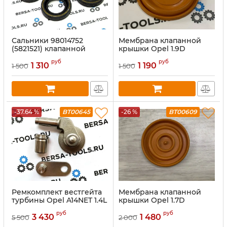
Сальники 98014752
Мембрана клапанной
(5821521) клапанной
крышки Opel 1.9D
крышки Opel и GM 1.7D
руб
руб
(комплект 4шт)
1 310
1 190
1 500
1 500
-37.64 %
BT00645
-26 %
BT00609
Ремкомплект вестгейта
Мембрана клапанной
турбины Opel A14NET 1.4L
крышки Opel 1.7D
руб
руб
3 430
1 480
5 500
2 000