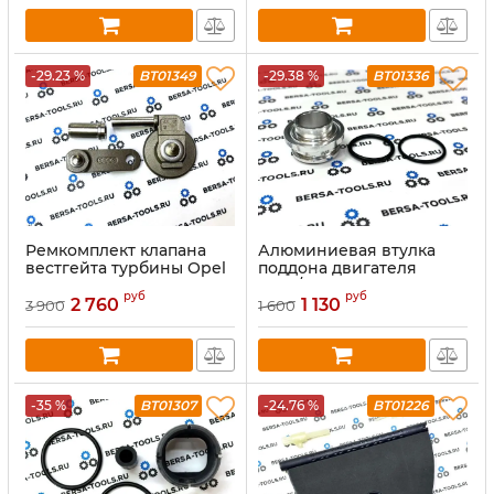
-29.23 %
BT01349
-29.38 %
BT01336
Ремкомплект клапана
Алюминиевая втулка
вестгейта турбины Opel
поддона двигателя
K04 2.0L (53049700059)
Opel/Vauxhall 2.0 CDTI
руб
руб
2 760
1 130
3 900
1 600
-35 %
BT01307
-24.76 %
BT01226