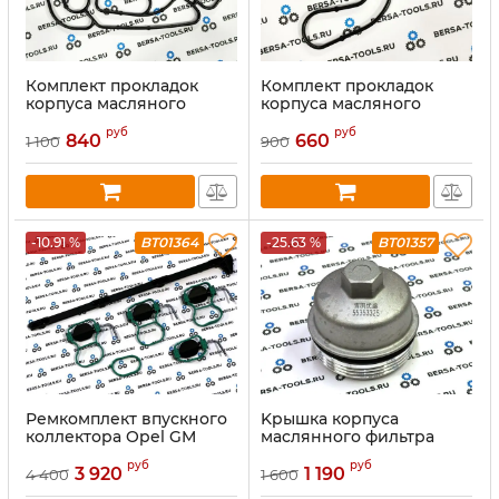
Комплект прокладок
Комплект прокладок
корпуса масляного
корпуса масляного
фильтра Opel и GM 2.2D
фильтра Opel и GM 2.2D
руб
руб
(93745803)
(93745802)
840
660
1 100
900
-10.91 %
BT01364
-25.63 %
BT01357
Ремкомплект впускного
Kpышкa корпуса
коллектора Opel GM
маcляннoго фильтра
Z22YH 849674 93192896
Сhеvrоlet Оpеl (55353325,
руб
руб
55593189, 5650963)
3 920
1 190
4 400
1 600