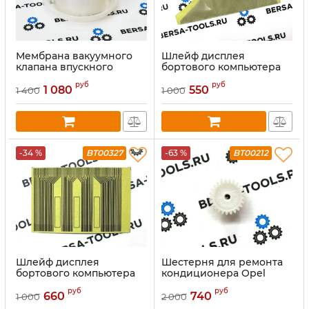
Мембрана вакуумного
Шлейф дисплея
клапана впускного
бортового компьютера
коллектора Opel Astra H
Opel Astra
руб
руб
1 080
550
1 400
1 000
-34 %
BT00327
-63 %
BT00212
Шлейф дисплея
Шестерня для ремонта
бортового компьютера
кондиционера Opel
TID Opel
Vectra C (2002-2009)
руб
руб
660
740
1 000
2 000