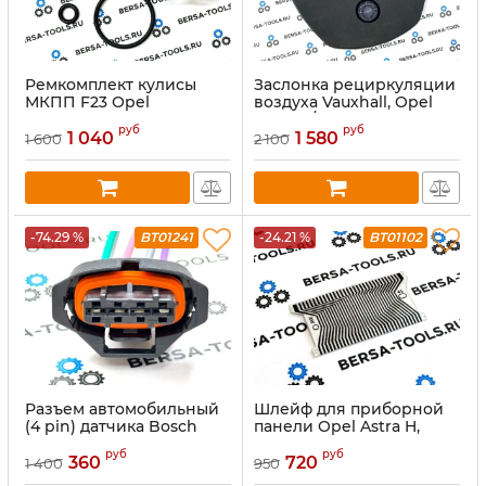
Ремкомплект кулисы
Заслонка рециркуляции
МКПП F23 Оpel
воздуха Vauхhаll, Opel
(X8R0078)
Astra G/H, Zafira A
руб
руб
(1802742К)
1 040
1 580
1 600
2 100
-74.29 %
BT01241
-24.21 %
BT01102
Разъем автомобильный
Шлейф для приборной
(4 pin) датчика Bosch
панели Opel Astra H,
1928403736
Zafira B
руб
руб
360
720
1 400
950