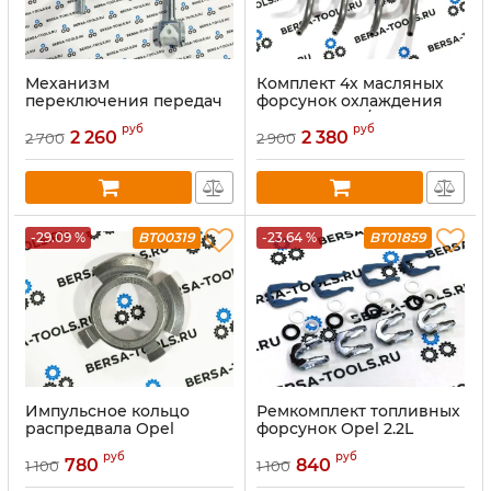
Механизм
Комплект 4х масляных
переключения передач
форсунок охлаждения
КПП GM 96873725
поршня Opel/Chevrolet
руб
руб
(55564441)
2 260
2 380
2 700
2 900
-29.09 %
BT00319
-23.64 %
BT01859
Импульсное кольцо
Ремкомплект топливных
распредвала Opel
форсунок Opel 2.2L
55565480, Chevrolet
Z22YH (93184861)
руб
руб
5636119
780
840
1 100
1 100