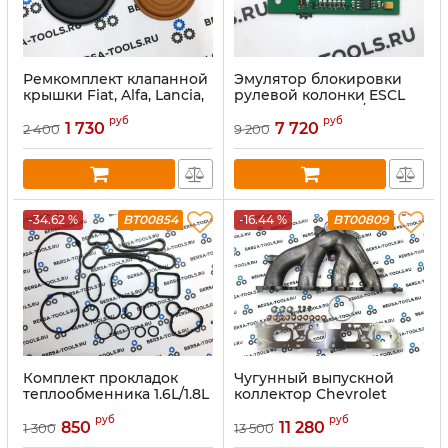
Ремкомплект клапанной
Эмулятор блокировки
крышки Fiat, Alfa, Lancia,
рулевой колонки ESCL
Opel , Citroen, Peugeot
OPEL, SAAB, LAN / SW-
руб
руб
1.9D, 2.0D, 2.2D
CAN
1 730
7 720
2 400
9 200
-34.62 %
BT00854
-16.44 %
BT00809
Комплект прокладок
Чугунный выпускной
теплообменника 1.6L/1.8L
коллектор Chevrolet
(55354071)
Malibu Orlando 2.4 LE5
руб
руб
LE9 (12630741)
850
11 280
1 300
13 500