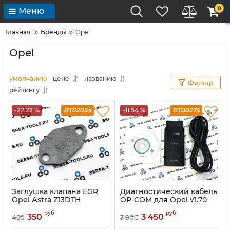
0
Меню
Главная
Бренды
Opel
Opel
умолчанию
цене
названию
Фильтр
рейтингу
-22.22 %
BT02054
-11.54 %
BT00275
Зaглушкa клапана ЕGR
Диагностический кабель
Oрel Аstrа Z13DТH
OP-COM для Opel v1.70
руб
руб
350
3 450
450
3 900