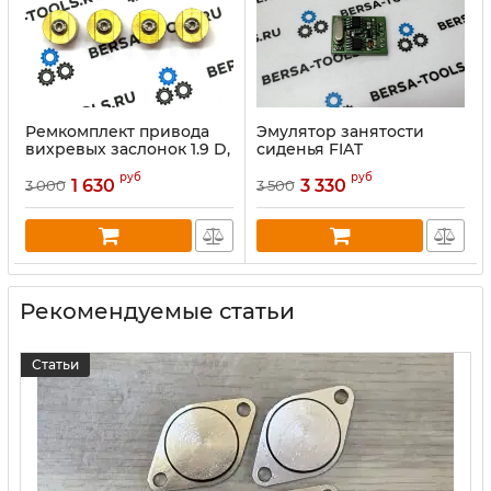
Ремкомплект привода
Эмулятор занятости
вихревых заслонок 1.9 D,
сиденья FIAT
CDTi, JTD, JTDM, TiD
руб
руб
1 630
3 330
3 000
3 500
Рекомендуемые статьи
Статьи