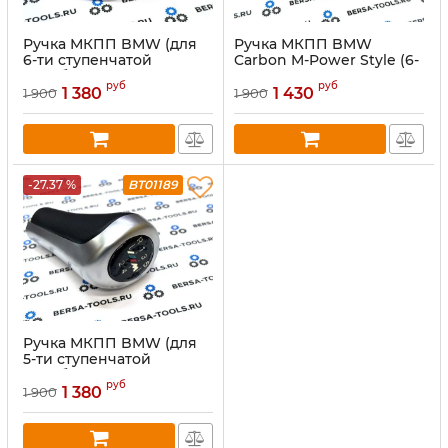
Ручка МКПП BMW (для
Ручка МКПП BMW
6-ти ступенчатой
Carbon M-Power Style (6-
коробки передач), цвет:
ти ступенчатая)
руб
руб
Хром
1 380
1 430
1 900
1 900
-27.37 %
BT01189
Ручка МКПП BMW (для
5-ти ступенчатой
коробки передач), цвет:
руб
Хром
1 380
1 900