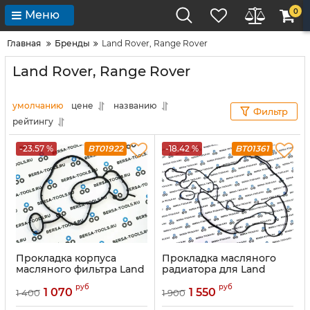
0
Меню
Главная
Бренды
Land Rover, Range Rover
Land Rover, Range Rover
умолчанию
цене
названию
Фильтр
рейтингу
-23.57 %
BT01922
-18.42 %
BT01361
Прокладка корпуса
Прокладка масляного
масляного фильтра Land
радиатора для Land
Rover LR001262
Rover 3.6TD LR002340
руб
руб
1 070
1 550
1 400
1 900