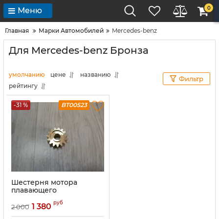
0
Меню
Главная
Марки Автомобилей
Mercedes-benz
Для Mercedes-benz Бронза
умолчанию
цене
названию
Фильтр
рейтингу
-31 %
BT00523
Шестерня мотора
плавающего
стеклоочистителя
руб
Mercedes W124, W140,
1 380
2 000
W202, W210 (15 зубьев)