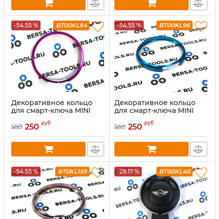
-54.55 %
BT00KL94
-54.55 %
BT00KL96
Декоративное кольцо
Декоративное кольцо
для смарт-ключа MINI
для смарт-ключа MINI
Cooper (ярко-розовый)
Cooper (голубой)
руб
руб
250
250
550
550
-54.55 %
BT0KL159
-29.17 %
BT00KL40