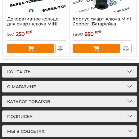
Декоративное кольцо
Корпус смарт-ключа Mini
для смарт-ключа MINI
Cooper (Батарейка
Cooper (бледно-
крепится на плате)
руб
руб
розовый)
250
850
550
1 200
КОНТАКТЫ
О МАГАЗИНЕ
КАТАЛОГ ТОВАРОВ
ПОДПИСКА
МЫ В СОЦСЕТЯХ: