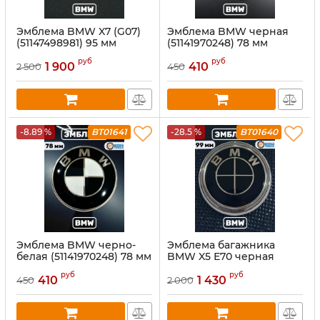
Эмблема BMW X7 (G07)
Эмблема BMW черная
(51147498981) 95 мм
(51141970248) 78 мм
руб
руб
1 900
410
2 500
450
-8.89 %
BT01641
-28.5 %
BT01640
Эмблема BMW черно-
Эмблема багажника
белая (51141970248) 78 мм
BMW X5 Е70 черная
(51147157696) 99 мм
руб
руб
410
1 430
450
2 000