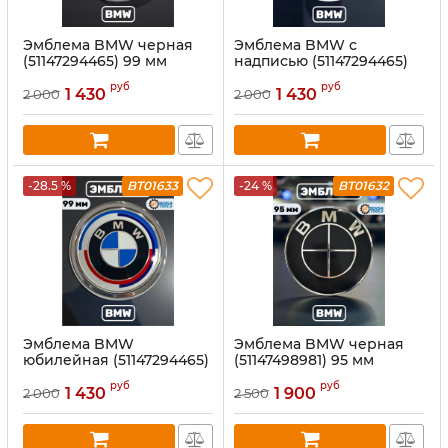
Эмблема BMW черная
Эмблема BMW с
(51147294465) 99 мм
надписью (51147294465)
99 мм
руб
руб
1 430
1 430
2 000
2 000
-28.5 %
BT01633
-24 %
BT01632
Эмблема BMW
Эмблема BMW черная
юбилейная (51147294465)
(51147498981) 95 мм
99 мм
руб
руб
1 430
1 900
2 000
2 500