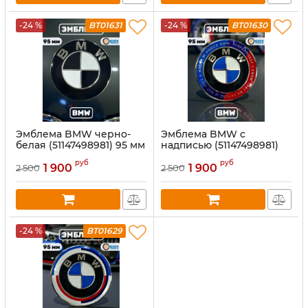
-24 %
BT01631
-24 %
BT01630
Эмблема BMW черно-
Эмблема BMW с
белая (51147498981) 95 мм
надписью (51147498981)
95 мм
руб
руб
1 900
1 900
2 500
2 500
-24 %
BT01629