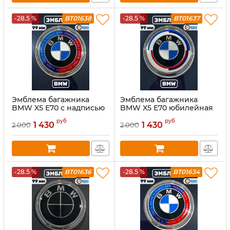
-28.5 %
BT01638
-28.5 %
BT01637
Эмблема багажника
Эмблема багажника
BMW X5 Е70 с надписью
BMW X5 Е70 юбилейная
(51147157696) 99 мм
(51147157696) 99 мм
руб
руб
1 430
1 430
2 000
2 000
-28.5 %
BT01636
-28.5 %
BT01634