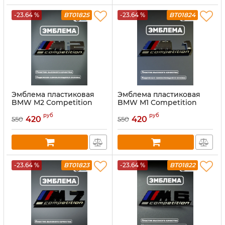
-23.64 %
BT01825
-23.64 %
BT01824
Эмблема пластиковая
Эмблема пластиковая
BMW M2 Competition
BMW M1 Competition
хром
хром
руб
руб
420
420
550
550
-23.64 %
BT01823
-23.64 %
BT01822