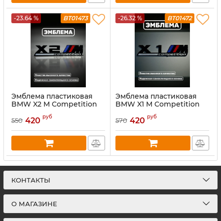
-23.64 %
BT01473
-26.32 %
BT01472
Эмблема пластиковая
Эмблема пластиковая
BMW X2 M Competition
BMW X1 M Competition
черный
черный
руб
руб
420
420
550
570
КОНТАКТЫ
О МАГАЗИНЕ