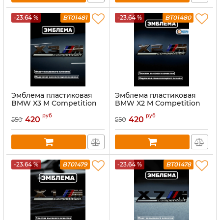
-23.64 %
BT01481
-23.64 %
BT01480
Эмблема пластиковая
Эмблема пластиковая
BMW X3 M Competition
BMW X2 M Competition
хром
хром
руб
руб
420
420
550
550
-23.64 %
BT01479
-23.64 %
BT01478