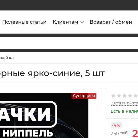
Полезные статьи
Клиентам
Возврат / обмен
е, 5 шт
рные ярко-синие, 5 шт
Суперцена
Оставить от
Есть в нал
-4 %
250
руб