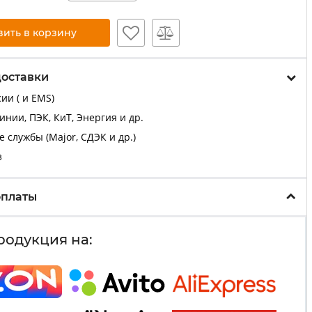
вить в корзину
доставки
ии ( и EMS)
нии, ПЭК, КиТ, Энергия и др.
 службы (Major, СДЭК и др.)
з
оплаты
родукция на: