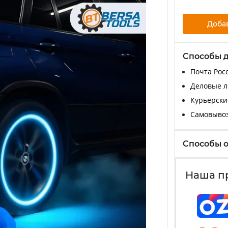
Доба
Способы 
Почта Росс
Деловые ли
Курьерские
Самовыво
Способы 
Наша п