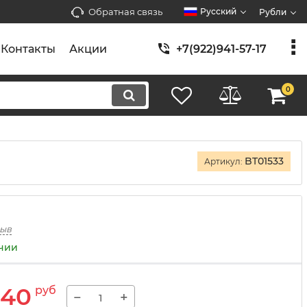
Обратная связь
Русский
Рубли
Контакты
Акции
+7(922)941-57-17
0
BT01533
Артикул:
зыв
ичии
240
руб
−
+