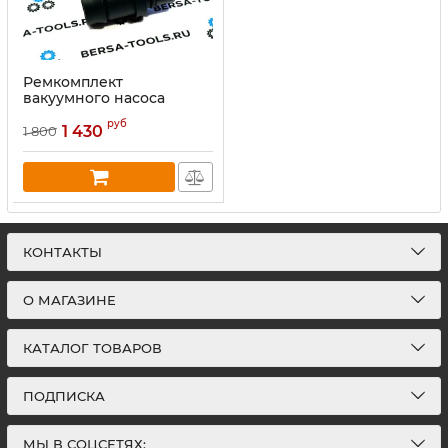
Ремкомплект
вакуумного насоса
Mercedes-Benz M270
руб
M274 (A2701800901)
1 430
1 800
КОНТАКТЫ
О МАГАЗИНЕ
КАТАЛОГ ТОВАРОВ
ПОДПИСКА
МЫ В СОЦСЕТЯХ: