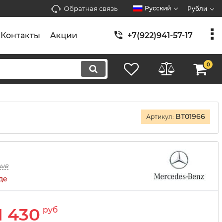
Обратная связь
Русский
Рубли
Контакты
Акции
+7(922)941-57-17
0
BT01966
Артикул:
зыв
де
1 430
руб