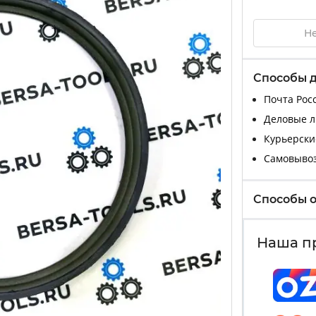
Не
Способы 
Почта Росс
Деловые ли
Курьерские
Самовыво
Способы 
Наша п