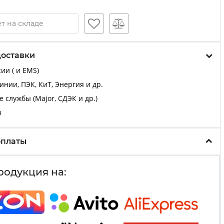
т на складе
доставки
ии ( и EMS)
нии, ПЭК, КиТ, Энергия и др.
 службы (Major, СДЭК и др.)
з
оплаты
родукция на: