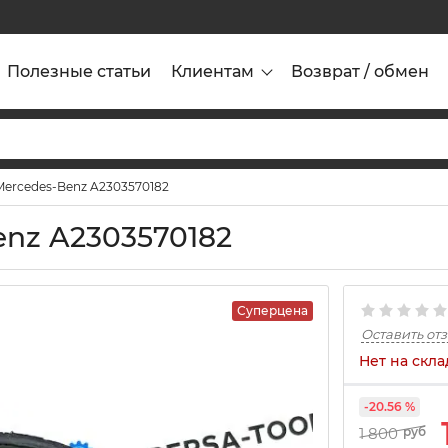
Полезные статьи
Клиентам
Возврат / обмен
Mercedes-Benz A2303570182
enz A2303570182
Суперцена
Оставить от
Нет на скла
-20.56 %
1 800
руб