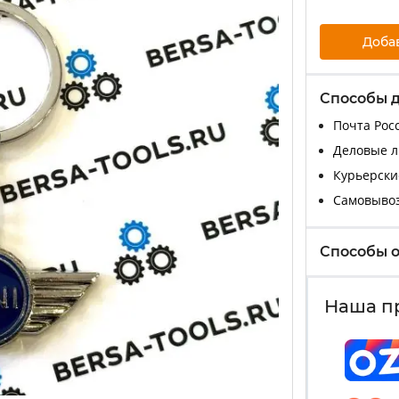
Доба
Способы 
Почта Росс
Деловые ли
Курьерские
Самовыво
Способы 
Наша п