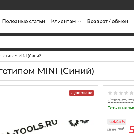
Полезные статьи
Клиентам
Возврат / обмен
оготипом MINI (Синий)
готипом MINI (Синий)
Суперцена
Оставить от
Есть в нал
-44.44 %
900
руб