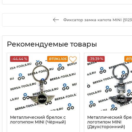
Фиксатор замка капота MINI (512
Рекомендуемые товары
-44.44 %
BT0KL105
-39.39 %
BT
Металлический брелок с
Металлический бре
логотипом MINI (Чёрный)
логотипом MINI
(Двухсторонний)