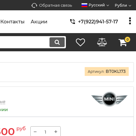
Обратная связь
Русский
Рубли
Контакты
Акции
+7(922)941-57-17
0
BT0KL173
Артикул:
зыв
ичии
500
руб
−
+