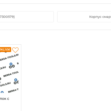
37300579)
Корпус смар
0KL106
лок с