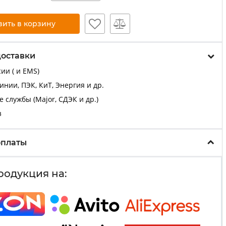
вить в корзину
доставки
ии ( и EMS)
нии, ПЭК, КиТ, Энергия и др.
 службы (Major, СДЭК и др.)
з
оплаты
родукция на: