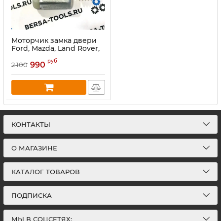
Моторчик замка двери
Ford, Mazda, Land Rover,
Range Rover, Volvo,
руб
Jaguar (Большой
990
2 100
моторчик)
КОНТАКТЫ
О МАГАЗИНЕ
КАТАЛОГ ТОВАРОВ
ПОДПИСКА
МЫ В СОЦСЕТЯХ: