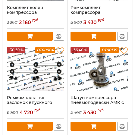
Комплект колец
Ремкомплект
компрессора
компрессора
пневмоподвески AMK
пневмоподвески AMK
руб
руб
(Mercedes W221 и W166)
2 160
3 430
3 200
6 000
-30.59 %
BT00084
-36.48 %
BT00139
Ремкомплект тяг
Шатун компрессора
заслонок впускного
пневмоподвески AMK с
коллектора Mercedes OM
поршнем
руб
руб
642 (без датчиков
4 720
3 430
6 800
5 400
положения вихревых
заслонок на моторе)