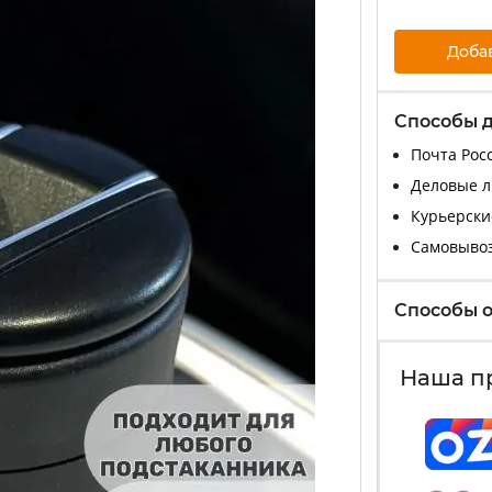
Доба
Способы 
Почта Росс
Деловые ли
Курьерские
Самовыво
Способы 
Наша п