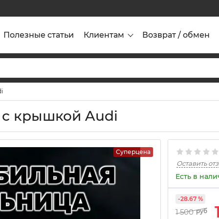
Полезные статьи
Клиентам
Возврат / обмен
i
 с крышкой Audi
Суперцена
Оставить от
Есть в нал
-28.67 %
1 500
руб