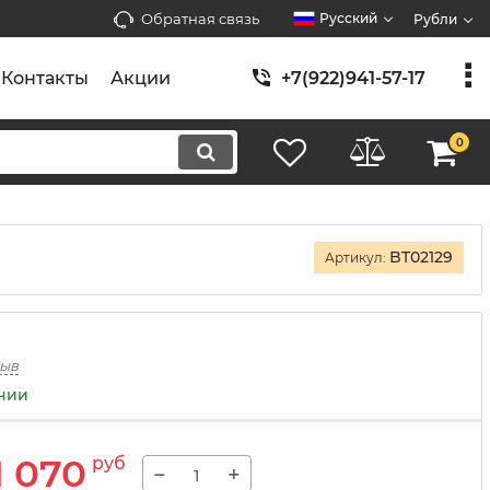
Обратная связь
Русский
Рубли
Контакты
Акции
+7(922)941-57-17
0
BT02129
Артикул:
зыв
ичии
1 070
руб
−
+