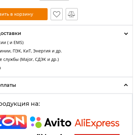
вить в корзину
доставки
ии ( и EMS)
нии, ПЭК, КиТ, Энергия и др.
 службы (Major, СДЭК и др.)
з
оплаты
родукция на: