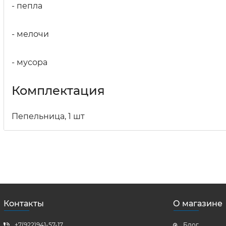
- пепла
- мелочи
- мусора
Комплектация
Пепельница, 1 шт
Контакты
О магазине
+7(922)941-57-17
Блог