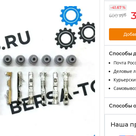
-41.67 %
600
руб
Доба
Способы 
Почта Росс
Деловые ли
Курьерские
Самовыво
Способы 
Наша п