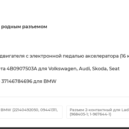
им родным разъемом
двигателя с электронной педалью акселератора (16 к
а 4B0907503A для Volkswagen, Audi, Skoda, Seat
ар 37146784696 для BMW
BMW (22140492050, 09441311,
Разъем 2-контактный для Lada,
(968405-1; 1-967644-1)