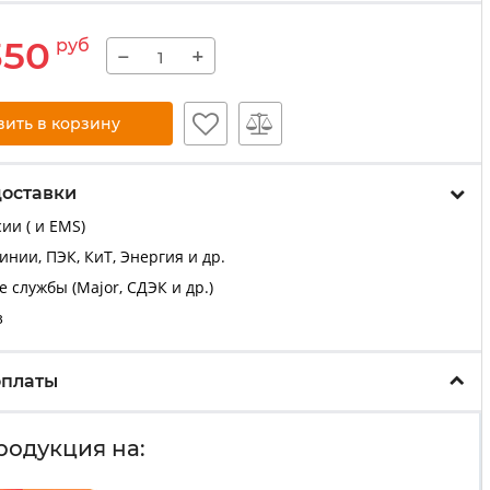
350
руб
−
+
вить в корзину
доставки
ии ( и EMS)
нии, ПЭК, КиТ, Энергия и др.
 службы (Major, СДЭК и др.)
з
оплаты
родукция на: