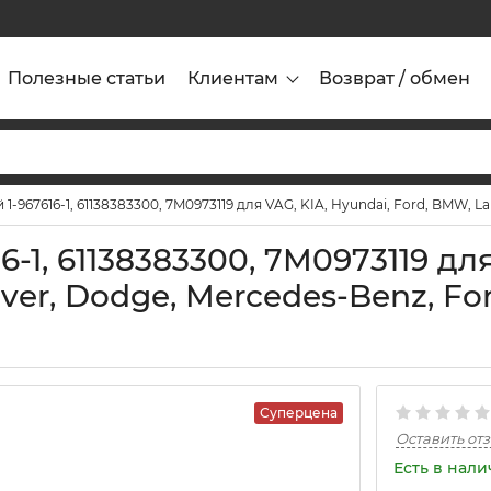
Полезные статьи
Клиентам
Возврат / обмен
1-967616-1, 61138383300, 7M0973119 для VAG, KIA, Hyundai, Ford, BMW, La
-1, 61138383300, 7M0973119 для
er, Dodge, Mercedes-Benz, For
Суперцена
Оставить от
Есть в нал