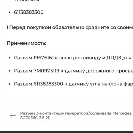
61138383300
! Перед покупкой обязательно сравните со сво
Применимость:
Разъем 19676161 к электроприводу и ДПДЗ для 
Разъем 7M0973119 к датчику дорожного просвет
Разъем 61138383300 к датчику угла наклона ф
Разъем 3-контактный генератора/коленвала Mercedes, 
DJ7036C-3.5-21)