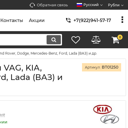
Обратная связь
Русский
Рубли
Контакты
Акции
+7(922)941-57-17
0
nd Rover, Dodge, Mercedes-Benz, Ford, Lada (ВАЗ) и др.
 VAG, KIA,
BT01250
Артикул:
d, Lada (ВАЗ) и
зыв
ичии