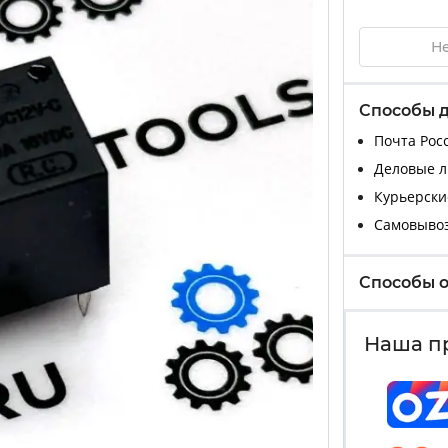
Не
Способы 
Почта Росс
Деловые ли
Курьерские
Самовыво
Способы 
Наша п