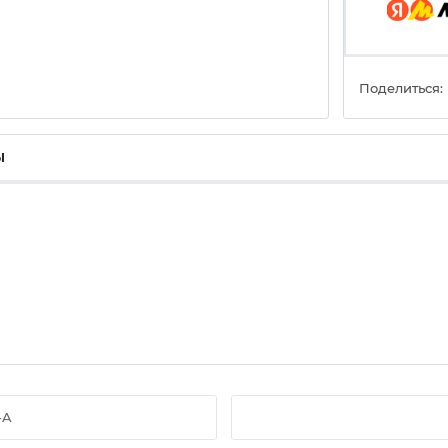
Поделиться:
ы
-A