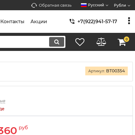
Обратная связь
Русский
Рубли
Контакты
Акции
+7(922)941-57-17
0
BT00354
Артикул:
зыв
де
360
руб