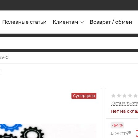
Полезные статьи
Клиентам
Возврат / обмен
2V-C
C
Суперцена
Оставить от
Нет на скла
-64 %
1 000
руб