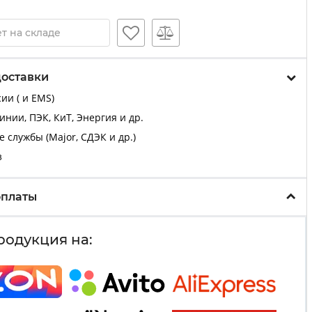
т на складе
доставки
ии ( и EMS)
нии, ПЭК, КиТ, Энергия и др.
 службы (Major, СДЭК и др.)
з
оплаты
родукция на: