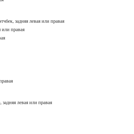
чбек, задняя левая или правая
я или правая
вая
 правая
 задняя левая или правая