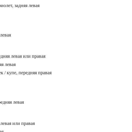
иолет, задняя левая
левая
дняя левая или правая
яя левая
к / купе, передняя правая
редняя левая
левая или правая
ая