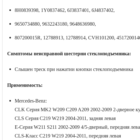
8H0839398, 1Y0837462, 6J3837401, 6J4837402,
9650734880, 9632243180, 9648636980,
807200015R, 12788913, 12788914, CVH101200, 451720014
Симптомы неисправной шестерни стеклоподъемника:
Слышен треск при нажатии кнопки стеклоподъемника
Применимость:
Mercedes-Benz
:
CLK Серия MK2 W209 C209 A209 2002-2009 2-дверное купе
CLS Серия C219 W219 2004-2011, задняя левая
E-Серия W211 S211 2002-2009 4/5-дверный, передняя лева
CLS-Класс C219 W219 2004-2011, передняя левая