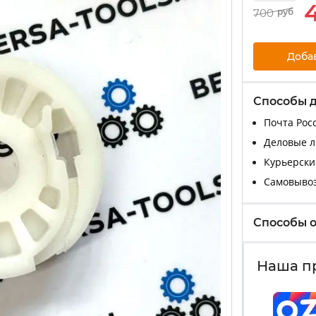
700
руб
Доба
Способы 
Почта Росс
Деловые ли
Курьерские
Самовыво
Способы 
Наша п