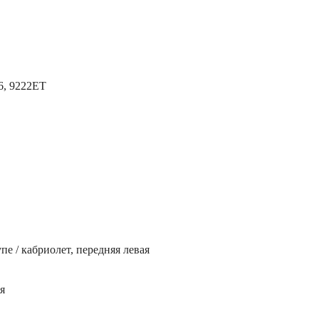
6, 9222ET
 / кабриолет, передняя левая
я