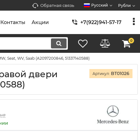
Обратная связь
Русский
Рубли
Контакты
Акции
+7(922)941-57-17
0
, Seat, WV, Saab (A2097200846, 51337140588)
равой двери
BT01026
Артикул:
40588)
зыв
ичии