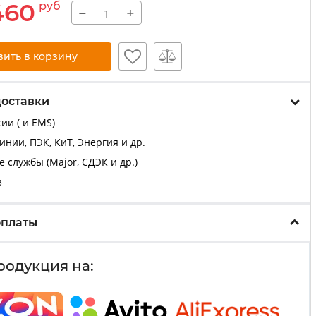
460
руб
−
+
вить в корзину
доставки
ии ( и EMS)
нии, ПЭК, КиТ, Энергия и др.
 службы (Major, СДЭК и др.)
з
оплаты
родукция на: