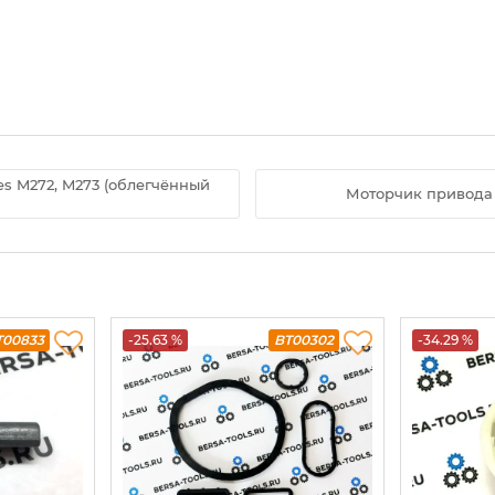
s M272, M273 (облегчённый
Моторчик привода 
T00833
-25.63 %
BT00302
-34.29 %