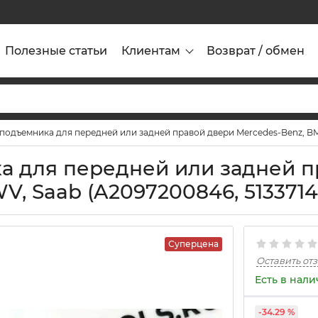
Полезные статьи
Клиентам
Возврат / обмен
одъемника для передней или задней правой двери Mercedes-Benz, BMW
а для передней или задней п
V, Saab (A2097200846, 513371
Суперцена
Оставить от
Есть в нал
-34.29 %