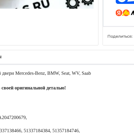
Поделиться:
ы
й двери
Mercedes-Benz
,
BMW
, Seat, WV, Saab
 своей оригинальной деталью!
A2047200679,
337138466, 51337184384, 51357184746,