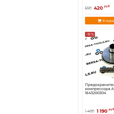
руб
420
550
В корз
-15 %
Предохраните
компрессора 
1643200304
ру
1 190
1 400