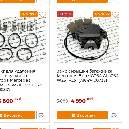
BT01899
-10.89 %
BT01877
кт для удаления
Замок крышки багажника
ок впускного
Mercedes-Benz W164 GL X164
тора Mercedes
W251 V251 (A1647400735)
163, W211, W210, S210
00337
руб
руб
3 800
4 990
5 600
В корзину
В корзину