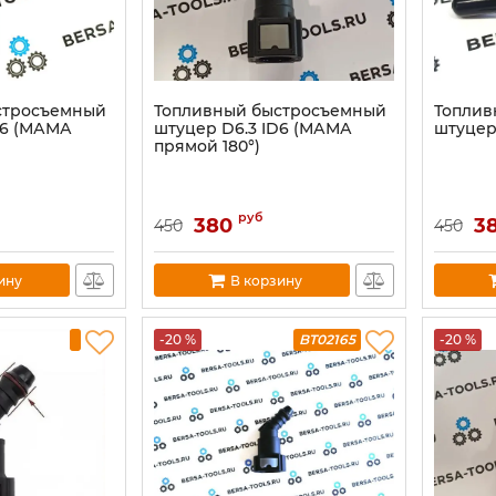
стросъемный
Топливный быстросъемный
Топлив
D6 (МАМА
штуцер D6.3 ID6 (МАМА
штуцер
прямой 180°)
руб
380
3
450
450
ину
В корзину
-20 %
BT02165
-20 %