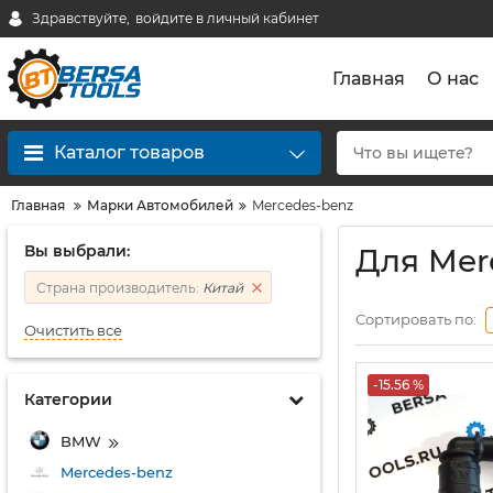
Здравствуйте,
войдите в личный кабинет
Главная
О нас
Каталог товаров
Главная
Марки Автомобилей
Mercedes-benz
Вы выбрали:
Для Mer
Страна производитель:
Китай
Сортировать по:
Очистить все
-15.56 %
Категории
BMW
Mercedes-benz