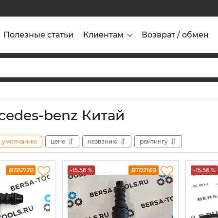
Полезные статьи
Клиентам
Возврат / обмен
cedes-benz Китай
умолчанию
цене
названию
рейтингу
BT02170
-15.56 %
BT02169
-15.56 %