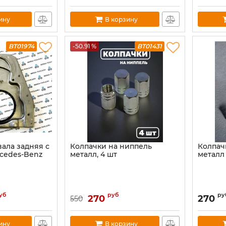
ину
В корзину
BT01974
-50.91 %
BT01431
ала задняя с
Колпачки на ниппель
Колпач
cedes-Benz
металл, 4 шт
металл
уб
руб
ру
270
270
550
ину
В корзину