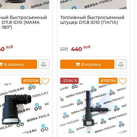
ный быстросъемный
Топливный быстросъемный
 D11.8 ID10 (МАМА
штуцер D11.8 ID10 (ПАПА)
180°)
руб
руб
40
440
550
В корзину
В корзину
BT02156
-23.64 %
BT02154