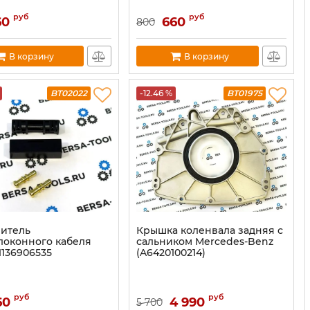
руб
руб
60
660
800
В корзину
В корзину
BT02022
-12.46 %
BT01975
итель
Крышка коленвала задняя с
локонного кабеля
сальником Mercedes-Benz
136906535
(A6420100214)
руб
руб
60
4 990
5 700