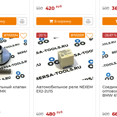
руб
420
3
550
500
ину
В корзину
BT02034
-20 %
BT02031
-26.67 %
льный клапан
Автомобильное реле NEXEM
Соедин
АМК
EX2-2U1S
оптово
BMW 61
б
руб
480
6
600
900