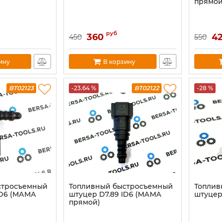
прямой
руб
360
4
450
550
ину
В корзину
BT02123
-23.64 %
BT02122
-28 %
стросъемный
Топливный быстросъемный
Топлив
ID6 (МАМА
штуцер D7.89 ID6 (МАМА
штуцер
прямой)