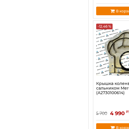
В корз
-12.46 %
Крышка коленв
сальником Mer
(A2730100614)
р
4 990
5 700
В корз