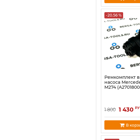
-20.56 %
Ремкомплект в
насоса Merced
M274 (A2701800
ру
1 430
1 800
В корз