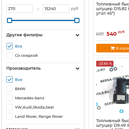
Топливный бы
-
штуцер D15.82
руб
угол 45°)
руб
540
650
Другие фильтры
Все
В корз
Со скидкой
-23.64 %
Производитель
Все
BMW
Mercedes-benz
VW,Audi,Skoda,Seat
Land Rover, Range Rover
Топливный бы
штуцер D9.49 