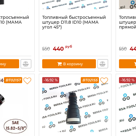
стросъемный
Топливный быстросъемный
Топлив
D10 (МАМА
штуцер D11.8 ID10 (МАМА
штуцер
угол 45°)
прямой 
руб
440
4
550
550
ину
В корзину
BT02157
-16.92 %
BT02155
-16.92 %