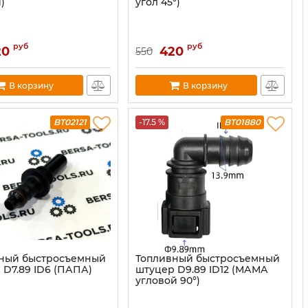
)
угол 45°)
руб
руб
20
420
550
В корзину
В корзину
BT02121
-17.5 %
BT01880
ный быстросъемный
Топливный быстросъемный
 D7.89 ID6 (ПАПА)
штуцер D9.89 ID12 (МАМА
угловой 90°)