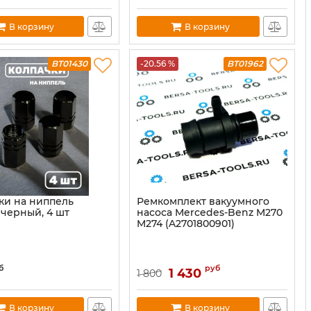
В корзину
В корзину
BT01430
-20.56 %
BT01962
ки на ниппель
Ремкомплект вакуумного
 черный, 4 шт
насоса Mercedes-Benz M270
M274 (A2701800901)
б
руб
1 430
1 800
В корзину
В корзину