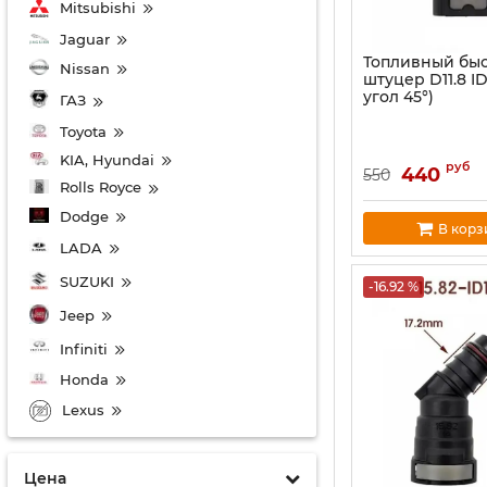
Mitsubishi
Jaguar
Топливный бы
Nissan
штуцер D11.8 I
угол 45°)
ГАЗ
Toyota
KIA, Hyundai
руб
440
550
Rolls Royce
Dodge
В корз
LADA
SUZUKI
-16.92 %
Jeep
Infiniti
Honda
Lexus
Цена