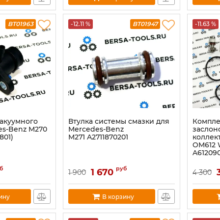
BT01963
-12.11 %
BT01947
-11.63 %
акуумного
Втулка системы смазки для
Компле
es-Benz M270
Mercedes-Benz
заслон
801)
M271 A2711870201
коллек
OM612 W
A61209
б
руб
1 670
1 900
4 300
ину
В корзину