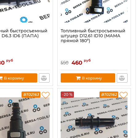
ный быстросъемный
Топливный быстросъемный
 D6.3 ID6 (ПАПА)
штуцер D12.61 ID10 (МАМА
прямой 180°)
руб
руб
80
460
550
В корзину
В корзину
BT02163
-20 %
BT02162