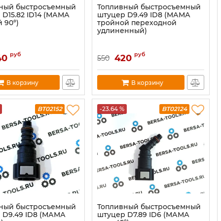
ный быстросъемный
Топливный быстросъемный
 D15.82 ID14 (МАМА
штуцер D9.49 ID8 (МАМА
 90°)
тройной переходной
удлиненный)
руб
руб
40
420
550
В корзину
В корзину
BT02152
-23.64 %
BT02124
ный быстросъемный
Топливный быстросъемный
 D9.49 ID8 (МАМА
штуцер D7.89 ID6 (МАМА