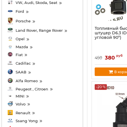
VW, Audi, Skoda, Seat
Ford
Porsche
Топливный бы
Land Rover, Range Rover
штуцер D6.3 I
угловой 90°)
Opel
Mazda
Fiat
руб
380
450
Cadillac
В корз
SAAB
Alfa Romeo
-20 %
Peugeot , Citroen
MINI
Volvo
Renault
Ssang Yong