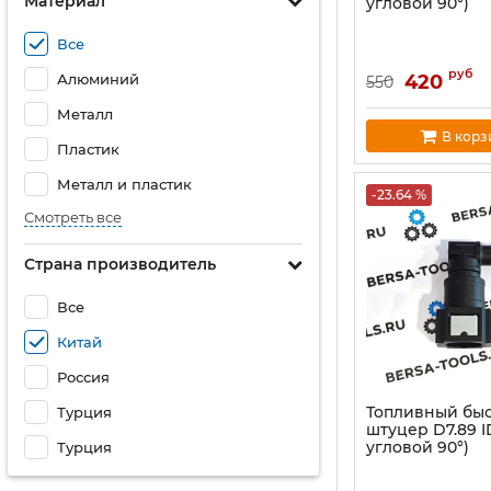
Материал
угловой 90°)
Все
руб
420
Алюминий
550
Металл
В корз
Пластик
Металл и пластик
-23.64 %
Смотреть все
Страна производитель
Все
Китай
Россия
Топливный бы
Турция
штуцер D7.89 
угловой 90°)
Турция