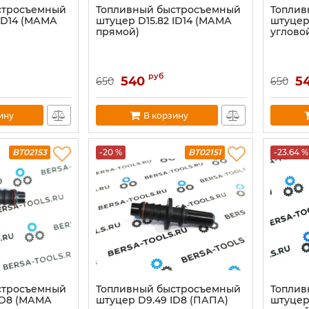
стросъемный
Топливный быстросъемный
Топлив
 ID14 (МАМА
штуцер D15.82 ID14 (МАМА
штуцер
прямой)
угловой
руб
540
5
650
650
ину
В корзину
BT02153
-20 %
BT02151
-23.64 %
стросъемный
Топливный быстросъемный
Топлив
ID8 (МАМА
штуцер D9.49 ID8 (ПАПА)
штуцер