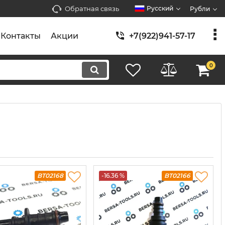
Обратная связь
Русский
Рубли
Контакты
Акции
+7(922)941-57-17
0
BT02168
-16.36 %
BT02166