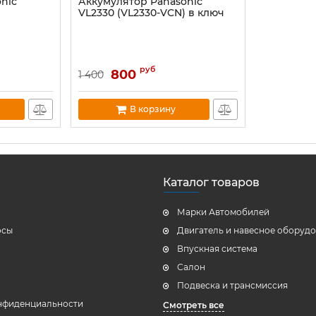
nic
Аккумулятор Panasonic
VL2330 (VL2330-VCN) в ключ
руб
800
1 400
В корзину
Каталог товаров
Марки Автомобилей
осы
Двигатель и навесное оборуд
Впускная система
Салон
Подвеска и трансмиссия
нфиденциальности
Смотреть все