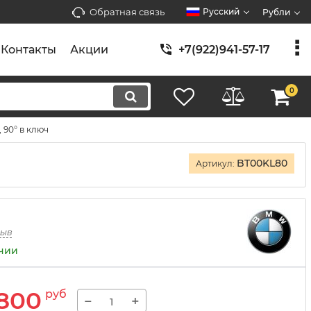
Обратная связь
Русский
Рубли
Контакты
Акции
+7(922)941-57-17
0
 90° в ключ
BT00KL80
Артикул:
зыв
ичии
800
руб
−
+