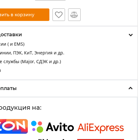
вить в корзину
доставки
ии ( и EMS)
нии, ПЭК, КиТ, Энергия и др.
 службы (Major, СДЭК и др.)
з
оплаты
родукция на: