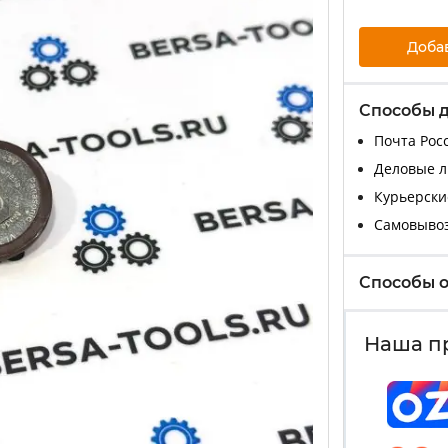
Доба
Способы 
Почта Росс
Деловые ли
Курьерские
Самовыво
Способы 
Наша п