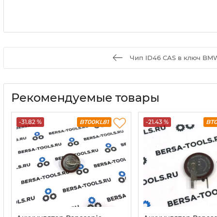
Чип ID46 CAS в ключ BM
Рекомендуемые товары
-31.82 %
BT00KL81
-21.43 %
BT