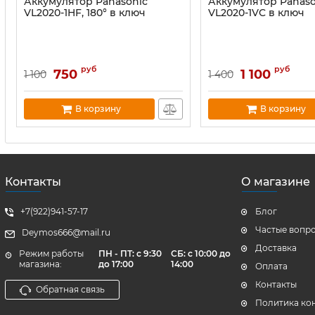
Аккумулятор Panasonic
Аккумулятор Panaso
VL2020-1HF, 180° в ключ
VL2020-1VC в ключ
руб
руб
750
1 100
1 100
1 400
В корзину
В корзину
Контакты
О магазине
+7(922)941-57-17
Блог
Частые вопр
Deymos666@mail.ru
Доставка
Режим работы
ПН - ПТ: с 9:30
СБ: с 10:00 до
магазина:
до 17:00
14:00
Оплата
Контакты
Обратная связь
Политика ко