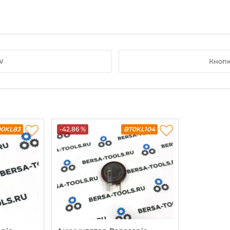
W
Кноп
00KL83
-42.86 %
BT0KL104