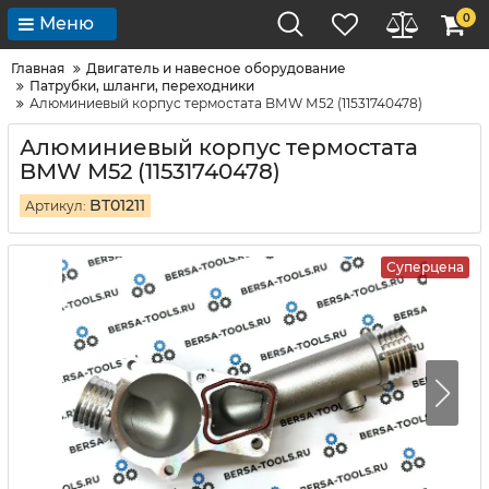
0
Меню
Главная
Двигатель и навесное оборудование
Патрубки, шланги, переходники
Алюминиевый корпуc термостата BМW М52 (11531740478)
Алюминиевый корпуc термостата
BМW М52 (11531740478)
BT01211
Артикул:
Суперцена