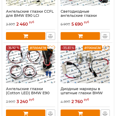
Ангельские глазки CCFL
Светодиодные
для BMW E90 LCI
ангельские глазки
(рестайлинг) (Желтый)
Crystal Angel Eyes BMW
руб
руб
E90 (Цвет: Белый)
2 460
5 690
3 300
6 900
-16.92 %
BT00AE78
-35.81 %
BT00AE36
Ангельские глазки
Диодные маркеры в
(Cotton LED) BMW E90
штатные глазки BMW
LCI (рестайл)
E90, E91 32W
руб
руб
(Оранжевый)
3 240
2 760
3 900
4 300