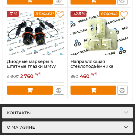
-31 %
BT00AE31
-42.5 %
BT00842
Диодные маркеры в
Направляющая
штатные глазки BMW
стеклоподъёмника
5W
передних дверей BMW
руб
руб
X5 E53 (2000-2006) L
2 760
460
4 000
800
КОНТАКТЫ
О МАГАЗИНЕ