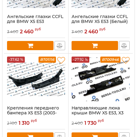
Ангельские глазки CCFL
Ангельские глазки CCFL
для BMW X5 E53
для BMW X5 E53 (Белый)
(Желтый)
руб
руб
2 460
2 460
3 400
3 400
-37.62 %
BT01116
-27.92 %
BT00946
Крепления переднего
Направляющие люка
бампера X5 E53 (2003-
крыши BMW X5 E53, X3
2006)
E83, E61
руб
руб
1 310
1 730
2 100
2 400