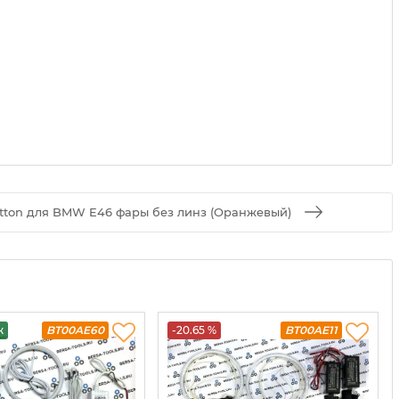
otton для BMW E46 фары без линз (Оранжевый)
ж
BT00AE60
-20.65 %
BT00AE11