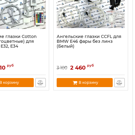
е глазки Cotton
Ангельские глазки CCFL для
гоцветные) для
BMW E46 фары без линз
Е32, Е34
(Белый)
руб
руб
10
2 460
3 100
В корзину
В корзину