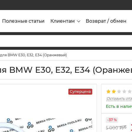
Полезные статьи
Клиентам
Возврат / обмен
 для BMW E30, Е32, Е34 (Оранжевый)
ля BMW E30, Е32, Е34 (Оранже
Суперцена
Оставить от
Есть в нал
-37 %
5 000
руб