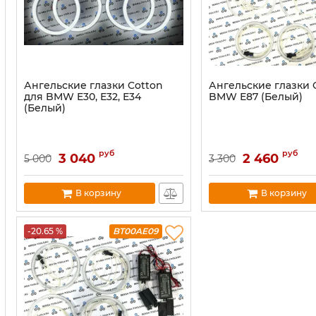
Ангельские глазки Cotton
Ангельские глазки 
для BMW E30, Е32, Е34
BMW Е87 (Белый)
(Белый)
руб
руб
3 040
2 460
5 000
3 300
В корзину
В корзину
-20.65 %
BT00AE09