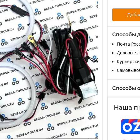
Доба
Способы 
Почта Росс
Деловые ли
Курьерские
Самовыво
Способы 
Наша п