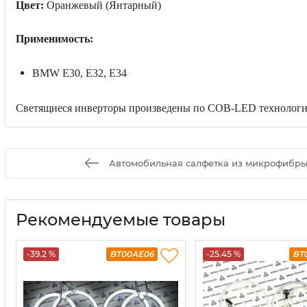
Цвет:
Оранжевый (Янтарный)
Применимость:
BMW E30, Е32, Е34
Светящиеся инверторы произведены по COB-LED технологии,
Автомобильная салфетка из микрофибры
Рекомендуемые товары
-39.2 %
BT00AE06
-25.45 %
BT