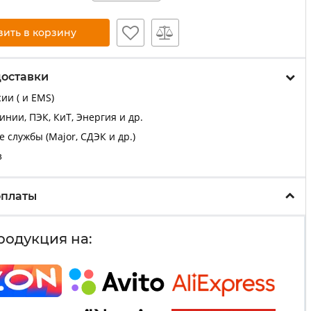
вить в корзину
доставки
ии ( и EMS)
нии, ПЭК, КиТ, Энергия и др.
 службы (Major, СДЭК и др.)
з
оплаты
родукция на: