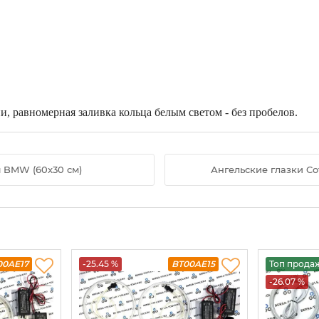
 равномерная заливка кольца белым светом - без пробелов.
 BMW (60x30 см)
Ангельские глазки C
00AE17
-25.45 %
BT00AE15
Топ прода
-26.07 %