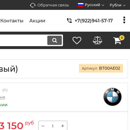
Обратная связь
Русский
Рубли
Контакты
Акции
+7(922)941-57-17
0
вый)
BT00AE02
Артикул:
(
1
)
зыв
ичии
3 150
руб
−
+