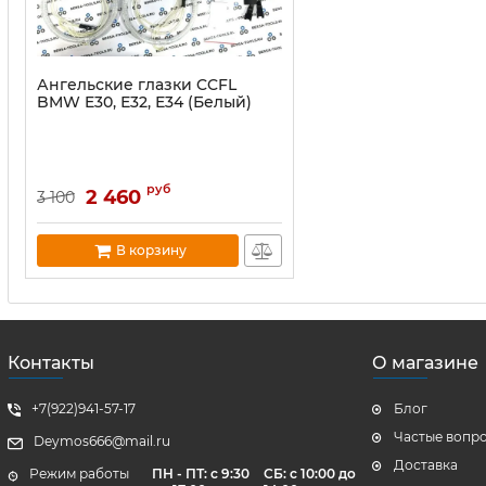
Ангельские глазки CCFL
BMW E30, Е32, Е34 (Белый)
руб
2 460
3 100
В корзину
Контакты
О магазине
+7(922)941-57-17
Блог
Частые вопр
Deymos666@mail.ru
Доставка
Режим работы
ПН - ПТ: с 9:30
СБ: с 10:00 до