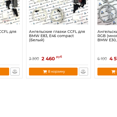
CCFL для
Ангельские глазки CCFL для
Ангельски
BMW Е83, Е46 compact
RGB (мно
(Белый)
BMW E30, 
руб
2 460
4 5
3 300
6 100
В корзину